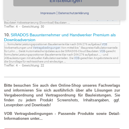
Einstellungen
9.
Kostenfreie Downloads ¦ SIRADOS
...
Download. Gratis Download STAND 10/2019
VOB
/C 2019- Gratis Download Erkennen
Sie
...
für alle Bereiche des Bauens unterstützen Sie dabei
VOB
-gerechte
Impressum
|
Datenschutzerklärung
Leistungsbeschreibungen zu erstellen und mit Marktpreisen zu kontrollieren
...
Produkt 14
Tage lang kostenfrei und unverbindlich.
VOB
-Vorbemerkungen und
Vertragsbedingungen
Baudaten Asbestsanierung (Download) Baudaten
...
Treffer: 4 - Gewichtung: 30
10.
SIRADOS Bauunternehmer und Handwerker Premium als
Downloadversion
...
formulierte Leistungspositionen Bauelemente klar nach DIN 276 aufgebaut
VOB
Vorbemerkungen und
Vertragsbedingungen
Von-mittel-bis “-Baupreise Kalkulationsanteile
für Lohn
...
Gerät Automatische Updates aus der SIRADOS-Cloud Baudaten:
VOB
-gerecht
formulierte Leistungspositionen Bauelemente klar nach DIN 276 aufgebaut
...
- und
Altbauleistungen mit aktuellen Kalkulationsanteilen. Die
VOB
-gerechten Angebotstexte sind
die Grundlage für rechtssichere und eindeutige
...
Treffer: 4 - Gewichtung: 22
Bitte besuchen Sie auch den Online-Shop unseres Fachverlags
und informieren Sie sich ausführlich über alle Lösungen zur
Vergabeordnung und Vertragsordnung für Bauleistungen.
Sie
finden zu jedem Produkt Screenshots, Inhaltsangaben, ggf.
Leseproben und Downloads!
VOB Vertragsbedingungen - Passende Produkte sowie Detail-
Informationen unter...