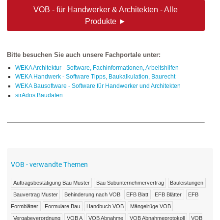
VOB - für Handwerker & Architekten - Alle
Produkte ►
Bitte besuchen Sie auch unsere Fachportale unter:
WEKA Architektur - Software, Fachinformationen, Arbeitshilfen
WEKA Handwerk - Software Tipps, Baukalkulation, Baurecht
WEKA Bausoftware - Software für Handwerker und Architekten
sirAdos Baudaten
VOB - verwandte Themen
Auftragsbestätigung Bau Muster
Bau Subunternehmervertrag
Bauleistungen
Bauvertrag Muster
Behinderung nach VOB
EFB Blatt
EFB Blätter
EFB
Formblätter
Formulare Bau
Handbuch VOB
Mängelrüge VOB
Vergabeverordnung
VOB A
VOB Abnahme
VOB Abnahmeprotokoll
VOB