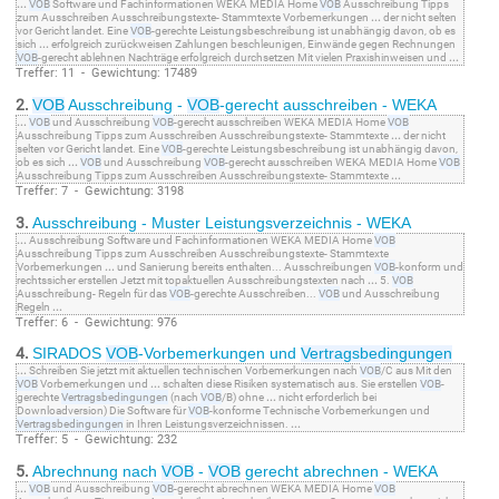
...
VOB
Software und Fachinformationen WEKA MEDIA Home
VOB
Ausschreibung Tipps
zum Ausschreiben Ausschreibungstexte- Stammtexte Vorbemerkungen
...
der nicht selten
vor Gericht landet. Eine
VOB
-gerechte Leistungsbeschreibung ist unabhängig davon, ob es
sich
...
erfolgreich zurückweisen Zahlungen beschleunigen, Einwände gegen Rechnungen
VOB
-gerecht ablehnen Nachträge erfolgreich durchsetzen Mit vielen Praxishinweisen und
...
Treffer: 11 - Gewichtung: 17489
2.
VOB
Ausschreibung -
VOB
-gerecht ausschreiben - WEKA
...
VOB
und Ausschreibung
VOB
-gerecht ausschreiben WEKA MEDIA Home
VOB
Ausschreibung Tipps zum Ausschreiben Ausschreibungstexte- Stammtexte
...
der nicht
selten vor Gericht landet. Eine
VOB
-gerechte Leistungsbeschreibung ist unabhängig davon,
ob es sich
...
VOB
und Ausschreibung
VOB
-gerecht ausschreiben WEKA MEDIA Home
VOB
Ausschreibung Tipps zum Ausschreiben Ausschreibungstexte- Stammtexte
...
Treffer: 7 - Gewichtung: 3198
3.
Ausschreibung - Muster Leistungsverzeichnis - WEKA
...
Ausschreibung Software und Fachinformationen WEKA MEDIA Home
VOB
Ausschreibung Tipps zum Ausschreiben Ausschreibungstexte- Stammtexte
Vorbemerkungen
...
und Sanierung bereits enthalten... Ausschreibungen
VOB
-konform und
rechtssicher erstellen Jetzt mit topaktuellen Ausschreibungstexten nach
...
5.
VOB
Ausschreibung- Regeln für das
VOB
-gerechte Ausschreiben...
VOB
und Ausschreibung
Regeln
...
Treffer: 6 - Gewichtung: 976
4.
SIRADOS
VOB
-Vorbemerkungen und
Vertragsbedingungen
...
Schreiben Sie jetzt mit aktuellen technischen Vorbemerkungen nach
VOB
/C aus Mit den
VOB
Vorbemerkungen und
...
schalten diese Risiken systematisch aus. Sie erstellen
VOB
-
gerechte
Vertragsbedingungen
(nach
VOB
/B) ohne
...
nicht erforderlich bei
Downloadversion) Die Software für
VOB
-konforme Technische Vorbemerkungen und
Vertragsbedingungen
in Ihren Leistungsverzeichnissen.
...
Treffer: 5 - Gewichtung: 232
5.
Abrechnung nach
VOB
-
VOB
gerecht abrechnen - WEKA
...
VOB
und Ausschreibung
VOB
-gerecht abrechnen WEKA MEDIA Home
VOB