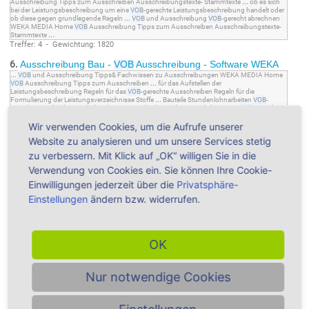
Ausschreibung Tipps zum Ausschreiben Ausschreibungstexte- Stammtexte
...
ob es sich
bei der Leistungsbeschreibung um eine
VOB
-gerechte Leistungsbeschreibung handelt oder
ob diese gegen grundlegende Regeln
...
VOB
und Ausschreibung
VOB
-gerecht abrechnen
WEKA MEDIA Home
VOB
Ausschreibung Tipps zum Ausschreiben Ausschreibungstexte-
Stammtexte
...
Treffer: 4 - Gewichtung: 1820
6.
Ausschreibung Bau -
VOB
Ausschreibung - Software WEKA
...
VOB
und Ausschreibung Tipps& Fachwissen zu Ausschreibungen WEKA MEDIA Home
VOB
Ausschreibung Tipps zum Ausschreiben
...
für das Aufstellen der
Leistungsbeschreibung Regeln für das
VOB
-gerechte Ausschreiben Regeln für die
Formulierung der Leistungsverzeichnisse Stoffe
...
Bauteile Stundenlohnarbeiten
VOB
-
gerecht ausschreiben und abrechnen – Was bedeutet das eigentlich genau?
VOB
-gerecht
ausschreiben Voraussetzungen einer
...
Wir verwenden Cookies, um die Aufrufe unserer
Treffer: 4 - Gewichtung: 854
Website zu analysieren und um unsere Services stetig
7.
VOB
Ausschreibung - Regeln für das
VOB
-gerechte
zu verbessern. Mit Klick auf „OK“ willigen Sie in die
Ausschreiben
...
VOB
und Ausschreibung Regeln für das
VOB
-gerechte Ausschreiben WEKA MEDIA
Verwendung von Cookies ein. Sie können Ihre Cookie-
Home
VOB
Ausschreibung Tipps zum Ausschreiben
...
- Stammtexte Vorbemerkungen/
Einwilligungen jederzeit über die
Privatsphäre-
Vertragsbedingungen
Ausschreibung Vergabe Abrechnung Datenaustausch- GAEB Such-
Index Kontakt Suche Home Tipps zum
...
den Vorbemerkungen abgelehnt. Dieser Streit
Einstellungen
ändern bzw. widerrufen.
wurde der
VOB
-Auslegungs- und Beratungsstelle des Baugewerbeverbands Niedersachsen
zur Entscheidung
...
Treffer: 4 - Gewichtung: 376
8.
SIRADOS Architektur Premium als Downloadversion
OK
...
Asbestsanierung, Reinigung/Wartung und Gebäudeelementen.
VOB
Vorbemerkungen
und
Vertragsbedingungen
inklusive! 3.449,00
...
erledigen problemlos Kostenplanungen
mit Bauelementen und Ausschreibungen mit
VOB
-konformen Leistungspositionen. Mit den
Vorbemerkungen sind Ihre Leistungsverzeichnisse
...
Gerät Automatische Updates aus der
Nur notwendige Cookies
SIRADOS-Cloud Baudaten:
VOB
-gerecht formulierte Leistungspositionen Bauelemente klar
nach DIN 276 aufgebaut
...
Treffer: 4 - Gewichtung: 32