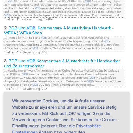
...
VOB
Software und Fachinformationen WEKA MEDIA Home
VOB
Ausschreibung Tipps
zum Ausschreiben Ausschreibungstexte- Stammtexte Vorbemerkungen
...
der nicht selten
vor Gericht landet. Eine
VOB
-gerechte Leistungsbeschreibung ist unabhängig davon, ob es
sich
...
erfolgreich zurückweisen Zahlungen beschleunigen, Einwände gegen Rechnungen
VOB
-gerecht ablehnen Nachträge erfolgreich durchsetzen Mit vielen Praxishinweisen und
...
Treffer: 11 - Gewichtung: 17489
2.
BGB und
VOB
. Kommentare & Musterbriefe Handwerk -
WEKA ¦ WEKA Shop
...
Immobilien>...> BGB und
VOB
Kommentare& Musterbriefe für Handwerker und
Bauunternehmer close
...
– jetzt nach neuer BGH-Rechtsprechung BGB- und
VOB
-
Musterbriefe zu Angebot z.B. Antwort auf Angebotsanfrage Vertragsschluss
...
mit/ohne
Abweichung von der
VOB
BGB-Bau-, Werk-& Verbrauchervertrag mit für Handwerker
...
Treffer: 4 - Gewichtung: 206
3.
BGB und
VOB
Kommentare & Musterbriefe für Handwerker
und Bauunternehmer
...
Handwerkersoftware Architektensoftware Online-Produkte Musterverträge Downloads
Faq BGB und
VOB
Kommentare& Musterbriefe für Handwerker Download Kostenlose
Testversion
...
– jetzt nach neuer BGH-Rechtsprechung BGB- und
VOB
-Musterbriefe zu
Angebot (z.B. Antwort auf Angebotsanfrage
...
Vertragsschluss
VOB
-Bauvertrag mit/ohne
Abweichung von der
VOB
BGB-Bau-, Werk-& Verbrauchervertrag mit
...
Treffer: 4 - Gewichtung: 206
4.
BGB und
VOB
Musterbriefe smart & easy
Wir verwenden Cookies, um die Aufrufe unserer
...
Handwerkersoftware Architektensoftware Online-Produkte Musterverträge Downloads
Faq BGB und
VOB
Musterbriefe smart& easy Download Kostenlose Testversion für
...
in der
Website zu analysieren und um unsere Services stetig
Software. Inhalt BGB- und
VOB
-Musterbriefe zu Angebot z.B. Antwort auf Angebotsanfrage
Vertragsschluss
...
mit/ohne Abweichung von der
VOB
BGB-Bau-, Werk-&
zu verbessern. Mit Klick auf „OK“ willigen Sie in die
Verbrauchervertrag mit für Handwerker
...
Verwendung von Cookies ein. Sie können Ihre Cookie-
Treffer: 4 - Gewichtung: 206
Einwilligungen jederzeit über die
Privatsphäre-
5.
Baudokumentation smart & easy - Bautagebuch - Software &
Einstellungen
ändern bzw. widerrufen.