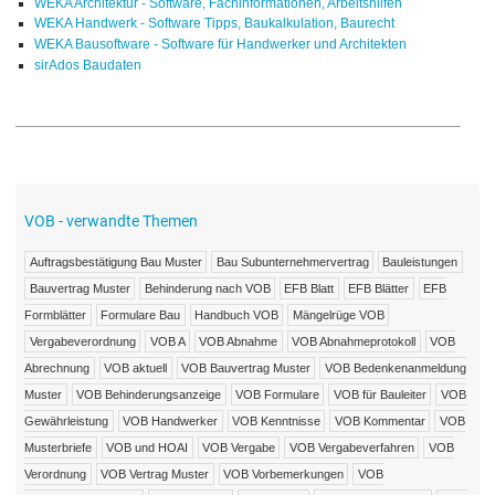
WEKA Architektur - Software, Fachinformationen, Arbeitshilfen
WEKA Handwerk - Software Tipps, Baukalkulation, Baurecht
WEKA Bausoftware - Software für Handwerker und Architekten
sirAdos Baudaten
VOB - verwandte Themen
Auftragsbestätigung Bau Muster
Bau Subunternehmervertrag
Bauleistungen
Bauvertrag Muster
Behinderung nach VOB
EFB Blatt
EFB Blätter
EFB
Formblätter
Formulare Bau
Handbuch VOB
Mängelrüge VOB
Vergabeverordnung
VOB A
VOB Abnahme
VOB Abnahmeprotokoll
VOB
Abrechnung
VOB aktuell
VOB Bauvertrag Muster
VOB Bedenkenanmeldung
Muster
VOB Behinderungsanzeige
VOB Formulare
VOB für Bauleiter
VOB
Gewährleistung
VOB Handwerker
VOB Kenntnisse
VOB Kommentar
VOB
Musterbriefe
VOB und HOAI
VOB Vergabe
VOB Vergabeverfahren
VOB
Verordnung
VOB Vertrag Muster
VOB Vorbemerkungen
VOB