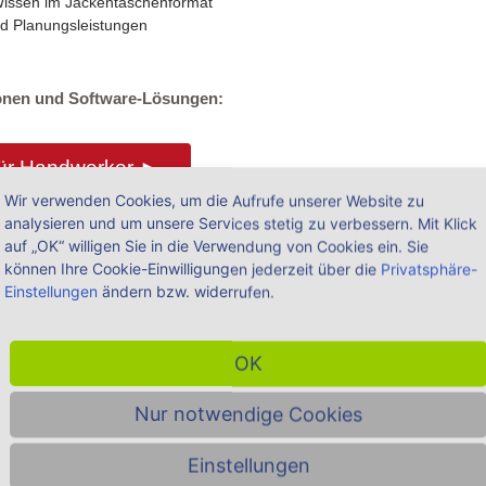
issen im Jackentaschenformat
d Planungsleistungen
tionen und Software-Lösungen:
ür Handwerker ►
Wir verwenden Cookies, um die Aufrufe unserer Website zu
analysieren und um unsere Services stetig zu verbessern. Mit Klick
auf „OK“ willigen Sie in die Verwendung von Cookies ein. Sie
ür Architekten ►
können Ihre Cookie-Einwilligungen jederzeit über die
Privatsphäre-
Einstellungen
ändern bzw. widerrufen.
OK
 Praxishilfen
Nur notwendige Cookies
wir für Sie weitere Fachinformationen und Praxishilfen für
 Architekten und Planer zum Thema
"Bau
Einstellungen
Sie interessieren könnten: