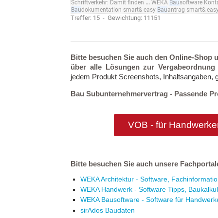
Schriftverkehr: Damit finden
...
WEKA
Bau
software Kont
Bau
dokumentation smart& easy
Bau
antrag smart& eas
Treffer: 15 - Gewichtung: 11151
Bitte besuchen Sie auch den Online-Shop u
über alle Lösungen zur Vergabeordnung 
jedem Produkt Screenshots, Inhaltsangaben, 
Bau Subunternehmervertrag - Passende Prod
VOB - für Handwerker
Bitte besuchen Sie auch unsere Fachportal
WEKA Architektur - Software, Fachinformation
WEKA Handwerk - Software Tipps, Baukalkul
WEKA Bausoftware - Software für Handwerke
sirAdos Baudaten