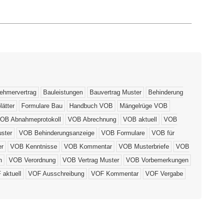
ehmervertrag
Bauleistungen
Bauvertrag Muster
Behinderung
ätter
Formulare Bau
Handbuch VOB
Mängelrüge VOB
OB Abnahmeprotokoll
VOB Abrechnung
VOB aktuell
VOB
ster
VOB Behinderungsanzeige
VOB Formulare
VOB für
r
VOB Kenntnisse
VOB Kommentar
VOB Musterbriefe
VOB
n
VOB Verordnung
VOB Vertrag Muster
VOB Vorbemerkungen
 aktuell
VOF Ausschreibung
VOF Kommentar
VOF Vergabe