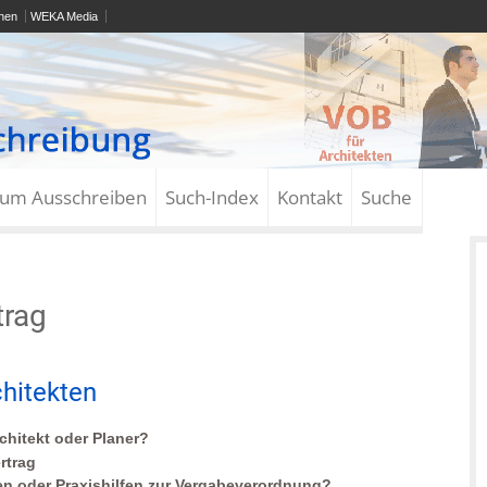
onen
WEKA Media
zum Ausschreiben
Such-Index
Kontakt
Suche
trag
hitekten
chitekt oder Planer?
rtrag
en oder Praxishilfen zur Vergabeverordnung?