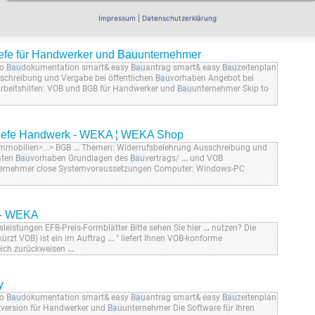
Impressum
|
Datenschutzerklärung
08.2026
fe für Handwerker und
Bau
unternehmer
ro
Bau
dokumentation smart& easy
Bau
antrag smart& easy
Bau
zeitenplan
chreibung und Vergabe bei öffentlichen
Bau
vorhaben Angebot bei
rbeitshilfen: VOB und BGB für Handwerker und
Bau
unternehmer Skip to
iefe Handwerk - WEKA ¦ WEKA Shop
Immobilien>...> BGB
...
Themen: Widerrufsbelehrung Ausschreibung und
aten
Bau
vorhaben Grundlagen des
Bau
vertrags/
...
und VOB
ernehmer close Systemvoraussetzungen Computer: Windows-PC
n - WEKA
leistungen EFB-Preis-Formblätter Bitte sehen Sie hier
...
nutzen? Die
ürzt VOB) ist ein im Auftrag
...
" liefert Ihnen VOB-konforme
lgreich zurückweisen
...
y
ro
Bau
dokumentation smart& easy
Bau
antrag smart& easy
Bau
zeitenplan
version für Handwerker und
Bau
unternehmer Die Software für Ihren