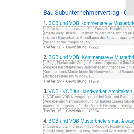
Bau Subunternehmervertrag - 09.
1.
BGB und VOB Kommentare & Musterbrie
...
Datenschutz Impressum Top-Produkte Handwerksbü
smart& easy Unsere
...
Themen: Widerrufsbelehrung Auss
privaten
Bau
vorhaben Grundlagen des
Bau
vertrags/
...
A
the end of the images gallery
...
Treffer: 36 - Gewichtung: 19222
2.
BGB und VOB. Kommentare & Musterbr
...
Edge, Firefox oder Google Chrome. Impressum
Bau
& 
Vergabe bei öffentlichen
Bau
vorhaben Angebot bei priv
Kommentare& Musterbriefe für Handwerker und
Bau
unt
Betriebssystem MS Windows
...
Treffer: 29 - Gewichtung: 11279
3.
VOB - VOB für Handwerker, Architekte
...
VOF und VOB/A- Vergabepraxis bei
Bau
- und Planungs
Vergabe- und Vertragsordnung für
Bau
leistungen (abgek
Ausschreibungstexte für den Bereich Neu
bau
,..... erfo
Treffer: 19 - Gewichtung: 13034
4.
BGB und VOB Musterbriefe smart & eas
...
Datenschutz Impressum Top-Produkte Handwerksbü
smart& easy Unsere
...
& easy Download Kostenlose Test