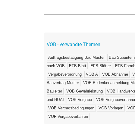
VOB - verwandte Themen
Auftragsbestätigung Bau Muster
Bau Subuntern
nach VOB
EFB Blatt
EFB Blätter
EFB Formbl
Vergabeverordnung
VOB A
VOB Abnahme
V
Bauvertrag Muster
VOB Bedenkenanmeldung Mu
Bauleiter
VOB Gewährleistung
VOB Handwerke
und HOAI
VOB Vergabe
VOB Vergabeverfahre
VOB Vertragsbedingungen
VOB Vorlagen
VOF
VOF Vergabeverfahren