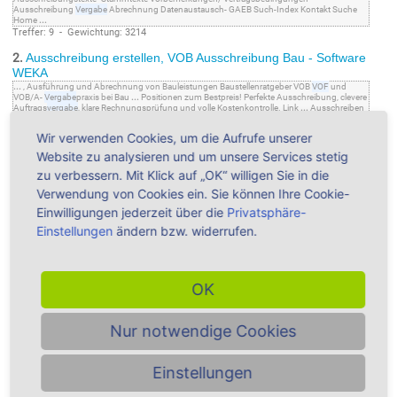
Ausschreibung
Vergabe
Abrechnung Datenaustausch- GAEB Such-Index Kontakt Suche
Home
...
Treffer: 9 - Gewichtung: 3214
2.
Ausschreibung erstellen, VOB Ausschreibung Bau - Software
WEKA
...
, Ausführung und Abrechnung von Bauleistungen Baustellenratgeber VOB
VOF
und
VOB/A-
Vergabe
praxis bei Bau
...
Positionen zum Bestpreis! Perfekte Ausschreibung, clevere
Auftrags
vergabe
, klare Rechnungsprüfung und volle Kostenkontrolle. Link
...
Ausschreiben
Ausschreibungstexte- Stammtexte Vorbemerkungen/ Vertragsbedingungen
Ausschreibung
Vergabe
Abrechnung Datenaustausch- GAEB Such-Index Kontakt Suche
Wir verwenden Cookies, um die Aufrufe unserer
VOB
...
Treffer: 6 - Gewichtung: 2010
Website zu analysieren und um unsere Services stetig
zu verbessern. Mit Klick auf „OK“ willigen Sie in die
Verwendung von Cookies ein. Sie können Ihre Cookie-
Einwilligungen jederzeit über die
Privatsphäre-
Bitte besuchen Sie auch den Online-Shop unseres Fachverlags
und informieren Sie sich ausführlich über alle Lösungen zur
Einstellungen
ändern bzw. widerrufen.
Vergabeordnung und Vertragsordnung für Bauleistungen.
Sie
finden zu jedem Produkt Screenshots, Inhaltsangaben, ggf.
Leseproben und Downloads!
OK
VOF Vergabe - Passende Produkte sowie Detail-Informationen
unter...
Nur notwendige Cookies
VOB - für Handwerker & Architekten - Alle
Einstellungen
Produkte ►