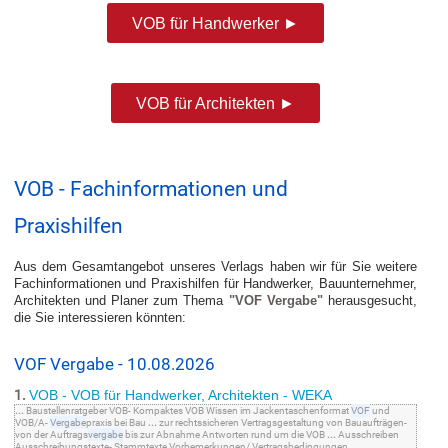
VOB für Handwerker ►
VOB für Architekten ►
VOB - Fachinformationen und
Praxishilfen
Aus dem Gesamtangebot unseres Verlags haben wir für Sie weitere
Fachinformationen und Praxishilfen für Handwerker, Bauunternehmer,
Architekten und Planer zum Thema
"VOF Vergabe"
herausgesucht,
die Sie interessieren könnten:
VOF Vergabe - 10.08.2026
1.
VOB - VOB für Handwerker, Architekten - WEKA
...
Baustellenratgeber VOB- Kompaktes VOB Wissen im Jackentaschenformat
VOF
und
VOB/A-
Vergabe
praxis bei Bau
...
zur rechtssicheren Vertragsgestaltung von Bauaufträgen-
von der Auftrags
vergabe
bis zur Abnahme Antworten rund um die VOB
...
Ausschreiben
Ausschreibungstexte- Stammtexte Vorbemerkungen/ Vertragsbedingungen