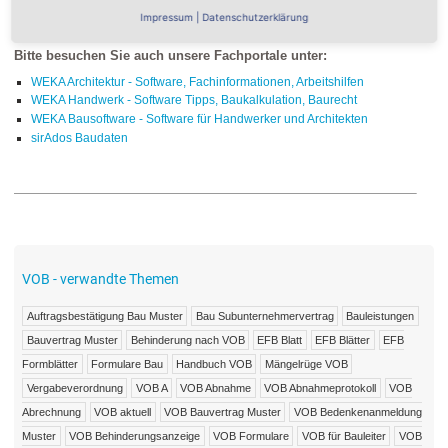
Impressum
|
Datenschutzerklärung
Bitte besuchen Sie auch unsere Fachportale unter:
WEKA Architektur - Software, Fachinformationen, Arbeitshilfen
WEKA Handwerk - Software Tipps, Baukalkulation, Baurecht
WEKA Bausoftware - Software für Handwerker und Architekten
sirAdos Baudaten
VOB - verwandte Themen
Auftragsbestätigung Bau Muster
Bau Subunternehmervertrag
Bauleistungen
Bauvertrag Muster
Behinderung nach VOB
EFB Blatt
EFB Blätter
EFB
Formblätter
Formulare Bau
Handbuch VOB
Mängelrüge VOB
Vergabeverordnung
VOB A
VOB Abnahme
VOB Abnahmeprotokoll
VOB
Abrechnung
VOB aktuell
VOB Bauvertrag Muster
VOB Bedenkenanmeldung
Muster
VOB Behinderungsanzeige
VOB Formulare
VOB für Bauleiter
VOB