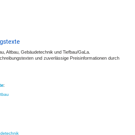
gstexte
u, Altbau, Gebäudetechnik und Tiefbau/GaLa.
schreibungstexten und zuverlässige Preisinformationen durch
te
:
ltbau
detechnik