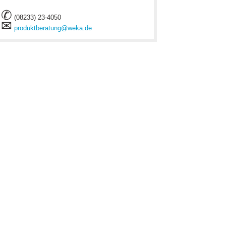
✆
(08233) 23-4050
✉
produktberatung@weka.de