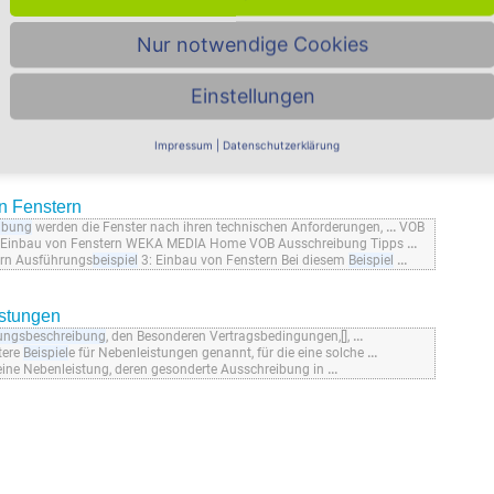
ärken erheblich von den
...
Abrechenregeln der VOB/C. Ein gutes
Beispiel
Nur notwendige Cookies
e für das Erstellen der
Leistungsbeschreibung
Einstellungen
llen WEKA MEDIA Home VOB Ausschreibung Tipps zum Ausschreiben
liste für das Aufstellen von
Leistungsbeschreibung
en betrachten. Diese
 ist auch die in dem oben genannten
Beispiel
geforderte Ausführung
Impressum
|
Datenschutzerklärung
n Fenstern
ibung
werden die Fenster nach ihren technischen Anforderungen,
...
VOB
Einbau von Fenstern WEKA MEDIA Home VOB Ausschreibung Tipps
...
ern Ausführungs
beispiel
3: Einbau von Fenstern Bei diesem
Beispiel
...
istungen
tungsbeschreibung
, den Besonderen Vertragsbedingungen,[],
...
tere
Beispiel
e für Nebenleistungen genannt, für die eine solche
...
eine Nebenleistung, deren gesonderte Ausschreibung in
...