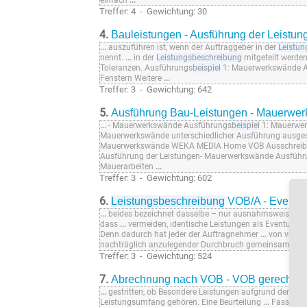
einfach
...
Treffer: 4 - Gewichtung: 30
4.
Bauleistungen - Ausführung der Leistu
...
auszuführen ist, wenn der Auftraggeber in der
Leistun
nennt.
...
in der
Leistungsbeschreibung
mitgeteilt werden
Toleranzen. Ausführungs
beispiel
1: Mauerwerkswände 
Fenstern Weitere
...
Treffer: 3 - Gewichtung: 642
5.
Ausführung Bau-Leistungen - Mauerwe
...
- Mauerwerkswände Ausführungs
beispiel
1: Mauerwer
Mauerwerkswände unterschiedlicher Ausführung ausge
Mauerwerkswände WEKA MEDIA Home VOB Ausschreibu
Ausführung der Leistungen- Mauerwerkswände Ausführ
Mauerarbeiten
...
Treffer: 3 - Gewichtung: 602
6.
Leistungsbeschreibung
VOB/A - Eventual
...
beides bezeichnet dasselbe – nur ausnahmsweise in 
dass
...
vermeiden, identische Leistungen als Eventualpo
Denn dadurch hat jeder der Auftragnehmer
...
von versc
nachträglich anzulegender Durchbruch gemeinsam für 
Treffer: 3 - Gewichtung: 524
7.
Abrechnung nach VOB - VOB gerecht 
...
gestritten, ob Besondere Leistungen aufgrund der vor
Leistungsumfang gehören. Eine Beurteilung
...
Fassaden