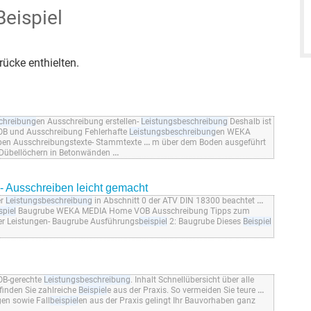
eispiel
ücke enthielten.
chreibung
en Ausschreibung erstellen-
Leistungsbeschreibung
Deshalb ist
B und Ausschreibung Fehlerhafte
Leistungsbeschreibung
en WEKA
en Ausschreibungstexte- Stammtexte
...
m über dem Boden ausgeführt
 Dübellöchern in Betonwänden
...
- Ausschreiben leicht gemacht
er
Leistungsbeschreibung
in Abschnitt 0 der ATV DIN 18300 beachtet
...
spiel
Baugrube WEKA MEDIA Home VOB Ausschreibung Tipps zum
er Leistungen- Baugrube Ausführungs
beispiel
2: Baugrube Dieses
Beispiel
OB-gerechte
Leistungsbeschreibung
. Inhalt Schnellübersicht über alle
inden Sie zahlreiche
Beispiel
e aus der Praxis. So vermeiden Sie teure
...
gen sowie Fall
beispiel
en aus der Praxis gelingt Ihr Bauvorhaben ganz