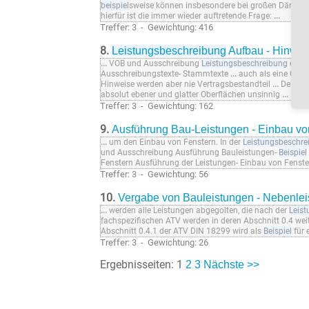
beispiel
sweise können insbesondere bei großen Dämmst
hierfür ist die immer wieder auftretende Frage:
...
Treffer: 3 - Gewichtung: 416
8.
Leistungsbeschreibung
Aufbau - Hinweis
...
VOB und Ausschreibung
Leistungsbeschreibung
erste
Ausschreibungstexte- Stammtexte
...
auch als eine Check
Hinweise werden aber nie Vertragsbestandteil
...
Deshalb
absolut ebener und glatter Oberflächen unsinnig
...
Treffer: 3 - Gewichtung: 162
9.
Ausführung Bau-Leistungen - Einbau vo
...
um den Einbau von Fenstern. In der
Leistungsbeschre
und Ausschreibung Ausführung Bauleistungen-
Beispiel
Fenstern Ausführung der Leistungen- Einbau von Fenst
Treffer: 3 - Gewichtung: 56
10.
Vergabe von Bauleistungen - Nebenle
...
werden alle Leistungen abgegolten, die nach der
Leis
fachspezifischen ATV werden in deren Abschnitt 0.4 wei
Abschnitt 0.4.1 der ATV DIN 18299 wird als
Beispiel
für 
Treffer: 3 - Gewichtung: 26
Ergebnisseiten: 1
2
3
Nächste >>