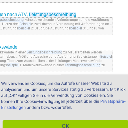
ngen nach ATV,
Leistungsbeschreibung
gsbeschreibung
keine abweichenden Anforderungen an die Ausführung
. Hierzu drei
Beispiel
e, zwei davon in Verbindung mit Anforderungen an
...
Ausführungs
beispiel
2: Baugrube Ausführungs
beispiel
3: Einbau von
rkswände
kswände In einer
Leistungsbeschreibung
zu Mauerarbeiten werden
schrieben:
...
VOB und Ausschreibung Ausführung Bauleistungen-
Beispiel
ng Tipps zum Ausschreiben
...
der Leistungen Mauerwerkswände
ungs
beispiel
1: Mauerwerkswände In einer
Leistungsbeschreibung
zu
Wir verwenden Cookies, um die Aufrufe unserer Website zu
positionen, weitere Positionsarten
analysieren und um unsere Services stetig zu verbessern. Mit Klick
die
Leistungsbeschreibung
aufgenommen werden dürfen. Das bedeutet,
sitionen in verschiedenen
Leistungsbeschreibung
en auszuschreiben.
auf „OK“ willigen Sie in die Verwendung von Cookies ein. Sie
hiedenen Gewerken anbieten zu lassen. Zum
Beispiel
kann ein
können Ihre Cookie-Einwilligungen jederzeit über die
Privatsphäre-
Leitungen
...
Einstellungen
ändern bzw. widerrufen.
abrechnen - WEKA
liegenden
Leistungsbeschreibung
zum vertraglich vereinbarten
OK
. Die Flächenmaße der Oberflächen von Wärmedämmverbundsystemen