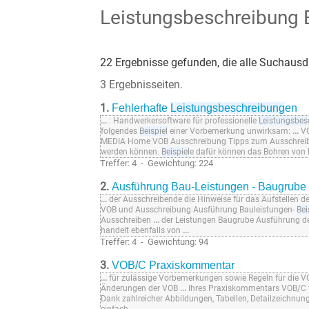
Leistungsbeschreibung B
22 Ergebnisse gefunden, die alle Suchausdr
3 Ergebnisseiten.
1.
Fehlerhafte
Leistungsbeschreibung
en
...
: Handwerkersoftware für professionelle
Leistungsbes
folgendes
Beispiel
einer Vorbemerkung unwirksam:
...
VO
MEDIA Home VOB Ausschreibung Tipps zum Ausschreib
werden können.
Beispiel
e dafür können das Bohren von
Treffer: 4 - Gewichtung: 224
2.
Ausführung Bau-Leistungen - Baugrube 
...
der Ausschreibende die Hinweise für das Aufstellen d
VOB und Ausschreibung Ausführung Bauleistungen-
Bei
Ausschreiben
...
der Leistungen Baugrube Ausführung d
handelt ebenfalls von
...
Treffer: 4 - Gewichtung: 94
3.
VOB/C Praxiskommentar
...
für zulässige Vorbemerkungen sowie Regeln für die V
Änderungen der VOB
...
Ihres Praxiskommentars VOB/C f
Dank zahlreicher Abbildungen, Tabellen, Detailzeichnun