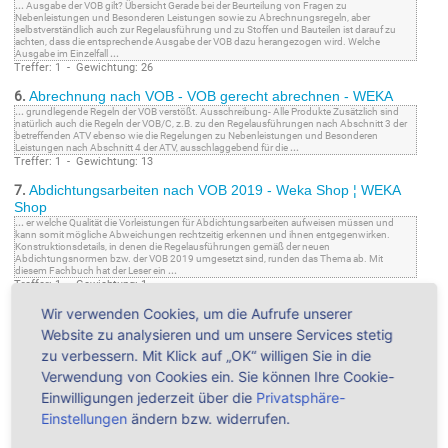
...
Ausgabe der VOB gilt? Übersicht Gerade bei der Beurteilung von Fragen zu
Nebenleistungen und Besonderen Leistungen sowie zu Abrechnungsregeln, aber
selbstverständlich auch zur Regelausführung und zu Stoffen und Bauteilen ist darauf zu
achten, dass die entsprechende Ausgabe der VOB dazu herangezogen wird. Welche
Ausgabe im Einzelfall
...
Treffer: 1 - Gewichtung: 26
6.
Abrechnung nach VOB - VOB gerecht abrechnen - WEKA
...
grundlegende Regeln der VOB verstößt. Ausschreibung- Alle Produkte Zusätzlich sind
natürlich auch die Regeln der VOB/C, z.B. zu den Regelausführungen nach Abschnitt 3 der
betreffenden ATV ebenso wie die Regelungen zu Nebenleistungen und Besonderen
Leistungen nach Abschnitt 4 der ATV, ausschlaggebend für die
...
Treffer: 1 - Gewichtung: 13
7.
Abdichtungsarbeiten nach VOB 2019 - Weka Shop ¦ WEKA
Shop
...
er welche Qualität die Vorleistungen für Abdichtungsarbeiten aufweisen müssen und
kann somit mögliche Abweichungen rechtzeitig erkennen und ihnen entgegenwirken.
Konstruktionsdetails, in denen die Regelausführungen gemäß der neuen
Abdichtungsnormen bzw. der VOB 2019 umgesetzt sind, runden das Thema ab. Mit
diesem Fachbuch hat der Leser ein
...
Treffer: 1 - Gewichtung: 1
8.
Wir verwenden Cookies, um die Aufrufe unserer
VOB/C 2019 Praxiskommentar mit Online-Modul ¦ WEKA
Shop
Website zu analysieren und um unsere Services stetig
...
differenziert. ATV DIN 18336 Abdichtungsarbeiten: Norm ist völlig neu bearbeitet. Aus
zu verbessern. Mit Klick auf „OK“ willigen Sie in die
den möglichen, in der Norm aufgeführten Bauweisen ist jetzt eine Regelausführung
festgelegt. Aus fast allen Gewerken wurden die Abdichtungsregelungen in die ATV DIN
Verwendung von Cookies ein. Sie können Ihre Cookie-
18336 integriert. ATV DIN 18353 Fliesen- und Plattenarbeiten:
...
Treffer: 1 - Gewichtung: 1
Einwilligungen jederzeit über die
Privatsphäre-
Einstellungen
ändern bzw. widerrufen.
9.
VOB/C Praxiskommentar
...
differenziert. ATV DIN 18336 Abdichtungsarbeiten: Norm ist völlig neu bearbeitet. Aus