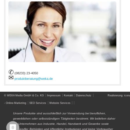
✆
(08233) 23-4050
✉
produktberatung@weka.de
© WEKA Media GmbH & Co. KG
Impressum
Kontakt
Datenschutz
Realisierung: icona
- Online-Marketing
SEO Services
Website Services
Unsere Produkte sind ausschließlich zur Verwendung bei beruflichen,
gewerblichen oder selbstständigen Tätigkeiten bestimmt. Wir beliefern daher
nur Unternehmen aus Industrie, Handel, Handwerk und Gewerbe sowie
Freiberufler, Behörden und öffentliche Institutionen und keine Verbraucher