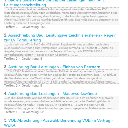
1.
Bauleistungen - Ausführung der Leistungen nach ATV,
Leistungsbeschreibung
...
sollte der Ausschreibende diese Anforderungen mit den in der betreffenden ATV
festgelegten Regelausführungen vergleichen. Wenn diese übereinstimmen, brauchen diese
Anforderungen in der Leistungsbeschreibung
...
die Ausführung der Leistungen in
Abschnitt 3 jeder ATV um die jeweilige Regelausführung. Das heißt, dass die entsprechende
Leistung nach den Festlegungen der
...
Treffer: 2 - Gewichtung: 156
2.
Ausschreibung Bau, Leistungsverzeichnis erstellen - Regeln
zur LV Formulierung
...
, die nach den ATV in Teil C der VOB zu den Regelausführungen zählen, auch ohne
ausdrückliche Nennung zum vertraglichen Leistungsumfang. In Abschnitt
...
Stütze, die
Angabe, dass es sich um einen von der Regelausführung nach ATV DIN 18363
abweichenden Farbton – dieser ist nach Abschnitt 3.1.7
...
Treffer: 2 - Gewichtung: 8
3.
Ausführung Bau-Leistungen - Einbau von Fenstern
...
DIN 18360 Metallbauarbeiten". In diesem Fall hat der Auftragnehmer folgende
Regelausführungen dieser ATV für den Einbau der Fenster zu beachten, da ja
...
Anschluss
der Blendrahmen an die Wandflächen gehört bei diesen Fenstern zwingend zur
Regelausführung nach der ATV DIN 18355, die der Auftragnehmer so ausführen muss
...
Treffer: 2 - Gewichtung: 8
4.
Ausführung Bau-Leistungen - Mauerwerkswände
...
an die Ebenheit der Wandoberfläche nach DIN 18202. Bei dem einfachen Mauerwerk
wurde keine Angabe zu einzuhaltenden Maßtoleranzen gemacht. Deshalb gilt hier die
Regelausführung nach ATV DIN 18330. In Abschnitt 3.1.3 wird in dieser ATV als
Regelausführung genannt, dass Abweichungen von vorgegebenen Maßen in den von
...
Treffer: 1 - Gewichtung: 52
5.
VOB Abrechnung - Auswahl, Benennung VOB im Vertrag -
WEKA