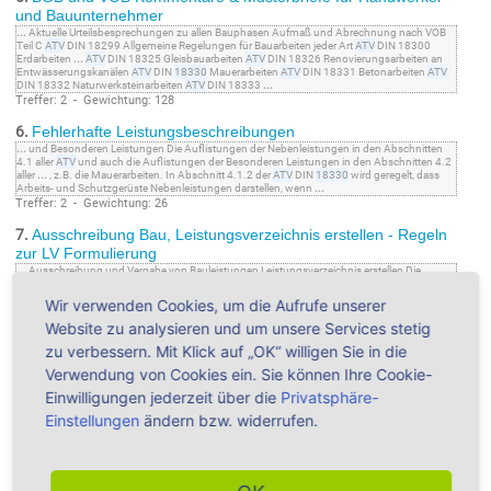
und Bauunternehmer
...
Aktuelle Urteilsbesprechungen zu allen Bauphasen Aufmaß und Abrechnung nach VOB
Teil C
ATV
DIN 18299 Allgemeine Regelungen für Bauarbeiten jeder Art
ATV
DIN 18300
Erdarbeiten
...
ATV
DIN 18325 Gleisbauarbeiten
ATV
DIN 18326 Renovierungsarbeiten an
Entwässerungskanälen
ATV
DIN
18330
Mauerarbeiten
ATV
DIN 18331 Betonarbeiten
ATV
DIN 18332 Naturwerksteinarbeiten
ATV
DIN 18333
...
Treffer: 2 - Gewichtung: 128
6.
Fehlerhafte Leistungsbeschreibungen
...
und Besonderen Leistungen Die Auflistungen der Nebenleistungen in den Abschnitten
4.1 aller
ATV
und auch die Auflistungen der Besonderen Leistungen in den Abschnitten 4.2
aller
...
, z.B. die Mauerarbeiten. In Abschnitt 4.1.2 der
ATV
DIN
18330
wird geregelt, dass
Arbeits- und Schutzgerüste Nebenleistungen darstellen, wenn
...
Treffer: 2 - Gewichtung: 26
7.
Ausschreibung Bau, Leistungsverzeichnis erstellen - Regeln
zur LV Formulierung
...
Ausschreibung und Vergabe von Bauleistungen Leistungsverzeichnis erstellen Die
Allgemeinen Technischen Vertragsbedingungen (
ATV
) sind die Normen der VOB/C. Es ist
deshalb
...
eine Wand gemauert werden muss und gemäß Abschnitt 3.1.3 der
ATV
DIN
Wir verwenden Cookies, um die Aufrufe unserer
18330
Mauerarbeiten" hat der Auftragnehmer die Toleranzen der DIN 18202 Toleranzen im
...
Website zu analysieren und um unsere Services stetig
Treffer: 2 - Gewichtung: 22
zu verbessern. Mit Klick auf „OK“ willigen Sie in die
8.
Ausführung Bau-Leistungen - Baugrube - Ausschreiben leicht
Verwendung von Cookies ein. Sie können Ihre Cookie-
gemacht
Einwilligungen jederzeit über die
Privatsphäre-
...
die Grenzwerte für Ebenheitsabweichungen nach DIN 18202 definiert sei. In der
ATV
DIN
18300 Erdarbeiten" wird nicht festgelegt, dass bei der Ausführung
...
... Weitere Inhalte&
Einstellungen
ändern bzw. widerrufen.
Expertentipps zu...
ATV
18330
DIN 18202 Leistungsbeschreibung Leistungsbeschreibung
Mauerarbeiten Normen Positionstext VOB Vorbemerkungen BAU-VERGABE.de- Aufträge
...
Treffer: 2 - Gewichtung: 10