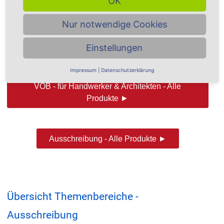
OK
Nur notwendige Cookies
Einstellungen
Nutzen Sie auch unsere Übersicht an Fachbegriffen im
Such-Glossar
...
Impressum
|
Datenschutzerklärung
VOB - für Handwerker & Architekten - Alle
Produkte ►
Ausschreibung - Alle Produkte ►
Übersicht Themenbereiche -
Ausschreibung