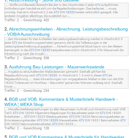
1.
Ausschreibung - Stoffe und Bauteile
...
- Stoffe und Bauteile Übersicht Bei den in den Abschnitten 2 jeder
ATV
aufgeführten
Anforderungen handelt es sich um die Regelanforderungen. Das bedeutet,
...
muss,
unnötig. Das ist in Abschnitt 2.2 der
ATV
DIN
18330
bereits verbindlich geregelt. Alle
anderen Angaben allerdings, die zusätzlich zur
...
Treffer: 2 - Gewichtung: 420
2.
Abrechnungseinheiten - Abrechnung, Leistungsbeschreibung
- VOB/A Ausschreibung
...
den Hinweisen für das Aufstellen der Leistungsbeschreibung werden in Abschnitt 0.5
jeder
ATV
die Abrechnungseinheiten genannt, die für die Teilleistungen in der
Leistungsbeschreibung angegeben
...
Abrechnungseinheit Stück kaum von den Bietern
bemängelt. In der
ATV
DIN
18330
beispielsweise wird in Abschnitt 0.5 für Mauerwerk die
Abrechnung nach der Anzahl
...
Treffer: 2 - Gewichtung: 338
3.
Ausführung Bau-Leistungen - Mauerwerkswände
...
Angabe zu einzuhaltenden Maßtoleranzen gemacht. Deshalb gilt hier die
Regelausführung nach
ATV
DIN
18330
. In Abschnitt 3.1.3 wird in dieser
ATV
als
Regelausführung
...
, dass Abweichungen von vorgegebenen Maßen in den von der DIN
18202 Toleranzen im Hochbau – Bauwerke" genannten Grenzen zulässig sind. Deshalb
muss
...
Treffer: 2 - Gewichtung: 234
4.
BGB und VOB. Kommentare & Musterbriefe Handwerk -
WEKA ¦ WEKA Shop
...
Aktuelle Urteilsbesprechungen zu allen Bauphasen Aufmaß und Abrechnung nach VOB
Teil C
ATV
DIN 18299 Allgemeine Regelungen für Bauarbeiten jeder Art
ATV
DIN 18300
Erdarbeiten
...
ATV
DIN 18325 Gleisbauarbeiten
ATV
DIN 18326 Renovierungsarbeiten an
Entwässerungskanälen
ATV
DIN
18330
Mauerarbeiten
ATV
DIN 18331 Betonarbeiten
ATV
DIN 18332 Naturwerksteinarbeiten
ATV
DIN 18333
...
Treffer: 2 - Gewichtung: 128
5.
BGB und VOB Kommentare & Musterbriefe für Handwerker