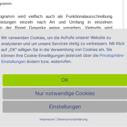
ogramm.
rogramm wird vielfach auch als Funktionalausschreibung
Leistungen einzeln nach Art und Umfang in einzelnen
 in der Regel Gewerke weise vergeben. Vielmehr wird
Aus dieser Beschreibung müssen die Bewerber alle für die
Wir verwenden Cookies, um die Aufrufe unserer Website zu
ebenden Bedingungen und Umstände erkennen können. Dazu
analysieren und um unsere Services stetig zu verbessern. Mit Klick
uch die an sie gestellten technischen, wirtschaftlichen,
auf „OK“ willigen Sie in die Verwendung von Cookies ein. Sie
derungen anzugeben.
können Ihre Cookie-Einwilligungen jederzeit über die
Privatsphäre-
Einstellungen
ändern bzw. widerrufen.
ung - Alle Produkte ►
OK
Nur notwendige Cookies
Linie angewendet, wenn der Auftraggeber das Bauvorhaben im
Einstellungen
eralübernehmerauftrags vergeben will. Allerdings ist es
elleicht sogar nahezu unmöglich, eine Leistungsbeschreibung
ass diese den Anforderungen nach einer eindeutigen und
Impressum
|
Datenschutzerklärung
9 Nr. 1 VOB/A entspricht. Dadurch ist es in vielen Fällen