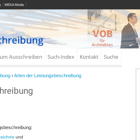
g
WEKA Media
zum Ausschreiben
Such-Index
Kontakt
Suche
ibung
›
Arten der Leistungsbeschreibung
chreibung
gsbeschreibung:
eichnis
und