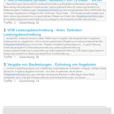
1.
GAEB-Austauschphasen, Austausch von LV-Daten - WEKA
...
Bauleistungen Bauausführung Baubeschreibung Bauleistung Bauleistungsvertrag
Bauvertrag Hauptangebot Kostenansatz Leistungsbeschreibung Leistungsverzeichnis
Nebenangebot Teilleistungen
Vergabeentscheidung
Zeitvertragsarbeiten BAU-VERGABE.de-
Aufträge vergeben& Aufträge finden Software- Tipps Viele
...
Der Kostenansatz besteht aus
dem Leistungsverzeichnis mit geschätzten Preisen und dient den
Vergabeentscheidung
en.
Er ist gleichzeitig bei Fortschreibung Grundlage für die Kostenkontrolle während der
...
Treffer: 2 - Gewichtung: 52
2.
VOB Leistungsbeschreibung - Arten, Definition
Leistungsbeschreibung
...
entspricht. Dadurch ist es in vielen Fällen kaum möglich, die eingereichten Angebote
miteinander zu vergleichen und zu einem gesicherten Ergebnis und einer entsprechenden
Vergabeentscheidung
zu kommen. Weitere Inhalte& Expertentipps zu...Ausschreibung
Arten Bauaufgabe Funktionalausschreibung Leistungsbeschreibung
Leistungsbeschreibung Ausschreibung Leistungsbeschreibung VOB Leistungsprogramm
Leistungsverzeichnis Leistungsverzeichnis Ausschreibung
...
Treffer: 1 - Gewichtung: 26
3.
Vergabe von Bauleistungen - Einholung von Angeboten
...
wird er möglichst präzise und vollständig verschiedenen Anbietern vorlegen, sodass diese
darauf ihr Angebot abgeben können. Von den Angeboten, die er seiner
Vergabeentscheidung
zugrunde legt, erwartet der Bauherr in aller Regel, dass diese
verlässlich sind. Das gilt insbesondere für solche Bauleistungen, bei denen
...
Treffer: 1 - Gewichtung: 14
Nutzen Sie auch unsere Übersicht an Fachbegriffen im
Such-Glossar