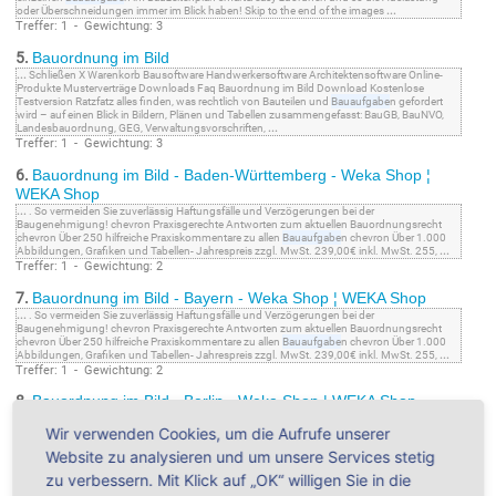
oder Überschneidungen immer im Blick haben! Skip to the end of the images
...
Treffer: 1 - Gewichtung: 3
5.
Bauordnung im Bild
...
Schließen X Warenkorb Bausoftware Handwerkersoftware Architektensoftware Online-
Produkte Musterverträge Downloads Faq Bauordnung im Bild Download Kostenlose
Testversion Ratzfatz alles finden, was rechtlich von Bauteilen und
Bauaufgabe
n gefordert
wird – auf einen Blick in Bildern, Plänen und Tabellen zusammengefasst: BauGB, BauNVO,
Landesbauordnung, GEG, Verwaltungsvorschriften,
...
Treffer: 1 - Gewichtung: 3
6.
Bauordnung im Bild - Baden-Württemberg - Weka Shop ¦
WEKA Shop
...
. So vermeiden Sie zuverlässig Haftungsfälle und Verzögerungen bei der
Baugenehmigung! chevron Praxisgerechte Antworten zum aktuellen Bauordnungsrecht
chevron Über 250 hilfreiche Praxiskommentare zu allen
Bauaufgabe
n chevron Über 1.000
Abbildungen, Grafiken und Tabellen- Jahrespreis zzgl. MwSt. 239,00€ inkl. MwSt. 255,
...
Treffer: 1 - Gewichtung: 2
7.
Bauordnung im Bild - Bayern - Weka Shop ¦ WEKA Shop
...
. So vermeiden Sie zuverlässig Haftungsfälle und Verzögerungen bei der
Baugenehmigung! chevron Praxisgerechte Antworten zum aktuellen Bauordnungsrecht
chevron Über 250 hilfreiche Praxiskommentare zu allen
Bauaufgabe
n chevron Über 1.000
Abbildungen, Grafiken und Tabellen- Jahrespreis zzgl. MwSt. 239,00€ inkl. MwSt. 255,
...
Treffer: 1 - Gewichtung: 2
8.
Bauordnung im Bild - Berlin - Weka Shop ¦ WEKA Shop
...
. So vermeiden Sie zuverlässig Haftungsfälle und Verzögerungen bei der
Wir verwenden Cookies, um die Aufrufe unserer
Baugenehmigung! chevron Praxisgerechte Antworten zum aktuellen Bauordnungsrecht
chevron Über 250 hilfreiche Praxiskommentare zu allen
Bauaufgabe
n chevron Über 1.000
Website zu analysieren und um unsere Services stetig
Abbildungen, Grafiken und Tabellen- Jahrespreis zzgl. MwSt. 239,00€ inkl. MwSt. 255,
...
Treffer: 1 - Gewichtung: 2
zu verbessern. Mit Klick auf „OK“ willigen Sie in die