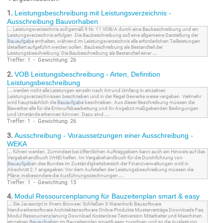
1.
Leistungsbeschreibung mit Leistungsverzeichnis -
Ausschreibung Bauvorhaben
...
Leistungsverzeichnis soll gemäß 9 Nr. 11 VOB/A durch eine Baubeschreibung und ein
Leistungsverzeichnis erfolgen. Die Baubeschreibung soll eine allgemeine Darstellung der
Bauaufgabe
enthalten, während im Leistungsverzeichnis alle erforderlichen Teilleistungen
detailliert aufgeführt werden sollen. Baubeschreibung als Bestandteil der
Leistungsbeschreibung: Die Baubeschreibung als Bestandteil einer
...
Treffer: 1 - Gewichtung: 26
2.
VOB Leistungsbeschreibung - Arten, Definition
Leistungsbeschreibung
...
werden nicht alle Leistungen einzeln nach Art und Umfang in einzelnen
Leistungsverzeichnissen beschrieben und in der Regel Gewerke weise vergeben. Vielmehr
wird hauptsächlich die
Bauaufgabe
beschrieben. Aus dieser Beschreibung müssen die
Bewerber alle für die Entwurfsbearbeitung und ihr Angebot maßgebenden Bedingungen
und Umstände erkennen können. Dazu sind
...
Treffer: 1 - Gewichtung: 26
3.
Ausschreibung - Voraussetzungen einer Ausschreibung -
WEKA
...
führen werden. Zumindest bei öffentlichen Auftraggebern kann auch ein Hinweis auf das
Vergabehandbuch (VHB) helfen. Im Vergabehandbuch für die Durchführung von
Bauaufgabe
n des Bundes im Zuständigkeitsbereich der Finanzverwaltungen wird in
Abschnitt 2.1 angegeben: Vor dem Aufstellen der Leistungsbeschreibung müssen die
Pläne, insbesondere die Ausführungszeichnungen
...
Treffer: 1 - Gewichtung: 13
4.
Modul Ressourcenplanung für Bauzeitenplan smart & easy
...
Sie Javascript in Ihrem Browser. Schließen X Warenkorb Bausoftware
Handwerkersoftware Architektensoftware Online-Produkte Musterverträge Downloads Faq
Modul Ressourcenplanung Download Kostenlose Testversion Mitarbeiter und Maschinen
einzelnen
Bauaufgabe
n im Bauzeitenplan smart& easy zuordnen und so die Auslastung