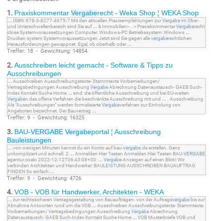
1.
Praxiskommentar
Vergabe
recht - Weka Shop ¦ WEKA Shop
...
ISBN: 978-3-8277-4675-7 Mit den aktuellen Praxisempfehlungen zur
Vergabe
im Ober-
und Unterschwellenbereich sind Sie auf
...
& Immobilien>...> Praxiskommentar
Vergabe
recht
close Systemvoraussetzungen Computer: Windows-PC Betriebssystem: Windows
...
Drucken system Systemvoraussetzungen Jetzt sind Sie gegen alle
vergabe
rechtlichen
Herausforderungen gewappnet. Egal, ob oberhalb oder
...
Treffer: 18 - Gewichtung: 14854
2.
Ausschreiben leicht gemacht - Software & Tipps zu
Ausschreibungen
...
Ausschreiben Ausschreibungstexte- Stammtexte Vorbemerkungen/
Vertragsbedingungen Ausschreibung
Vergabe
Abrechnung Datenaustausch- GAEB Such-
Index Kontakt Suche Home
...
sind: die öffentliche Ausschreibung und bei EU-weiten
Vergabe
n das offene Verfahren die beschränkte Ausschreibung mit und
...
. Ausschreibung
Als "Ausschreibungen" werden formalisierte
Vergabe
verfahren zur Einholung von
Angeboten bezeichnet. Der Bauvertrag
...
Treffer: 9 - Gewichtung: 16325
3.
BAU-
VERGABE
Vergabe
portal ¦ Ausschreibung
Bauleistungen
...
von wenigen Minuten kannst du ein Konto auf bau-
vergabe
.de erstellen. Ganz
unkompliziert und schnell. 2
...
Anmelden Hier Testen Anmelden Hier Testen BAU-
VERGABE
agentur.coalo 2022-12-12T06:43:08+00:
...
Vergabe
-Anzeigen auf einen Blick! Wir
verbinden Architekten und Handwerker: BAULEISTUNG AUSSCHREIBEN BAUAUFTRAG
FINDEN So einfach
...
Treffer: 9 - Gewichtung: 4726
4.
VOB - VOB für Handwerker, Architekten - WEKA
...
zur rechtssicheren Vertragsgestaltung von Bauaufträgen- von der Auftrags
vergabe
bis zur
Abnahme Antworten rund um die VOB
...
Ausschreiben Ausschreibungstexte- Stammtexte
Vorbemerkungen/ Vertragsbedingungen Ausschreibung
Vergabe
Abrechnung
Datenaustausch- GAEB Such-Index Kontakt Suche Home
...
VOB Musterbriefe VOB und