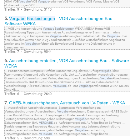
HOAI VOB
Vergabe
VOB
Vergabe
verfahren VOB Verordnung VOB Vertrag Muster VOB
Vorbemerkungen VOB
...
Treffer: 9 - Gewichtung: 3110
5.
Vergabe
Bauleistungen
- VOB Ausschreibungen Bau -
Software WEKA
...
VOB und Ausschreibung
Vergabe
Bauleistungen
WEKA MEDIA Home VOB
Ausschreibung Tipps zum Ausschreiben Ausschreibungstexte- Stammtexte
...
ohne
Diskriminierung in transparenten
Vergabe
verfahren gleichzubehandeln. Bei
Vergabe
n über
den Schwellenwerten nach 2 VgV sind zusätzlich
...
auf das wirtschaftlichste Angebot zu
erteilen und im
Vergabe
verfahren alle Bewerber und Bieter ohne Diskriminierung in
transparenten
...
Treffer: 7 - Gewichtung: 9044
6.
Ausschreibung erstellen, VOB Ausschreibung Bau - Software
WEKA
...
Positionen zum Bestpreis! Perfekte Ausschreibung, clevere Auftrags
vergabe
, klare
Rechnungsprüfung und volle Kostenkontrolle. Link
...
Ausschreiben Ausschreibungstexte-
Stammtexte Vorbemerkungen/ Vertragsbedingungen Ausschreibung
Vergabe
Abrechnung
Datenaustausch- GAEB Such-Index Kontakt Suche VOB
...
, Altbau, Gebäudetechnik
Ausschreibung- Alle Produkte BAU-
VERGABE
.de- Das
Vergabe
portal Kontakt WEKA MEDIA
GmbH&
...
Treffer: 6 - Gewichtung: 2640
7.
GAEB-Austauschphasen, Austausch von LV-Daten - WEKA
...
Ausschreiben Ausschreibungstexte- Stammtexte Vorbemerkungen/
Vertragsbedingungen Ausschreibung
Vergabe
Abrechnung Datenaustausch- GAEB Such-
Index Kontakt Suche Home
...
Hauptangebot Kostenansatz Leistungsbeschreibung
Leistungsverzeichnis Nebenangebot Teilleistungen
Vergabe
entscheidung
Zeitvertragsarbeiten BAU-
VERGABE
.de- Aufträge vergeben& Aufträge finden Software-
...
Bauleistungsvertrag Bauvertrag Hauptangebot Kostenansatz Leistungsbeschreibung
Leistungsverzeichnis Nebenangebot Teilleistungen
Vergabe
entscheidung
Zeitvertragsarbeiten BAU-
VERGABE
.de- Aufträge vergeben& Aufträge finden
...
Treffer: 5 - Gewichtung: 598