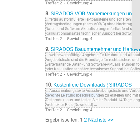
Treffer: 2 - Gewichtung: 4
8.
SIRADOS VOB-Vorbemerkungen und Ve
...
fertig ausformulierte Textbausteine und schalten diese
Vertragsbedingungen (nach VOB/B) ohne Nachtrags- un
Daten- und Software-Aktualisierungen fortlaufend siche
Kalkulationsansätze technischer Support bei Software-P
Treffer: 2 - Gewichtung: 4
9.
SIRADOS Bauunternehmer und Handwer
...
wettbewerbsfähige Angebote für Neubau- und Altbaule
Angebotstexte sind die Grundlage für rechtssichere und
werterhaltende Daten- und Software-Aktualisierungen fo
oder Kalkulationsansätze technischer Support bei Softw
Treffer: 2 - Gewichtung: 4
10.
Kostenfreie Downloads ¦ SIRADOS
...
Ausschreibungstexte Ausschreibungstexte und Vorbeme
gerechte
Leistungsbeschreibung
en zu erstellen und mit 
Testprodukt aus und testen Sie Ihr Produkt 14 Tage lan
Architektur Plus (Download)
...
Treffer: 2 - Gewichtung: 4
Ergebnisseiten: 1
2
Nächste >>