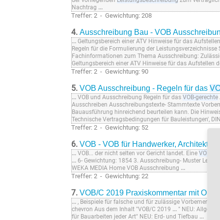
der vorliegenden
Leistungsbeschreibung
zum vertraglich
Nachtrag
...
Treffer: 2 - Gewichtung: 208
4.
Ausschreibung Bau - VOB Ausschreibu
...
Geltungsbereich einer ATV Hinweise für das Aufstelle
Regeln für die Formulierung der Leistungsverzeichnisse
Fachinformationen zum Thema Ausschreibung: Zulässig
Geltungsbereich einer ATV Hinweise für das Aufstellen 
Treffer: 2 - Gewichtung: 90
5.
VOB Ausschreibung - Regeln für das
VO
...
VOB und Ausschreibung Regeln für das
VOB-gerechte
Ausschreiben Ausschreibungstexte- Stammtexte Vorb
Bauausführung hinreichend beurteilen kann. Die Hinweis
Technische Vertragsbedingungen für Bauleistungen', DI
Treffer: 2 - Gewichtung: 52
6.
VOB - VOB für Handwerker, Architekte
...
VOB... der nicht selten vor Gericht landet. Eine
VOB-ger
...
6- Gewichtung: 1854 3. Ausschreibung- Muster Leist
WEKA MEDIA Home VOB Ausschreibung
...
Treffer: 2 - Gewichtung: 22
7.
VOB/C 2019 Praxiskommentar mit Onli
...
, Beispiele für falsche und für zulässige Vorbemerkun
chevron Aus dem Inhalt "VOB/C 2019
...
" NEU: Allgeme
für Bauarbeiten jeder Art" NEU: Erd- und Tiefbau
...