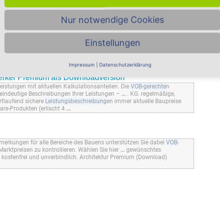
Nur notwendige Cookies
rtragsbedingungen
 Risiken systematisch aus. Sie erstellen
VOB-gerechte
d Kostenrisiko
...
Laufzeitende kündigen. regelmäßige, werterhaltende
Einstellungen
re
Leistungsbeschreibung
en immer aktuelle Baupreise oder
rodukten (erlischt 4
...
Impressum
|
Datenschutzerklärung
ker Premium als Downloadversion
istungen mit aktuellen Kalkulationsanteilen. Die
VOB-gerechte
n
 eindeutige Beschreibungen Ihrer Leistungen –
...
. KG. regelmäßige,
rtlaufend sichere
Leistungsbeschreibung
en immer aktuelle Baupreise
are-Produkten (erlischt 4
...
rkungen für alle Bereiche des Bauens unterstützen Sie dabei
VOB-
Marktpreisen zu kontrollieren. Wählen Sie hier
...
gewünschtes
g kostenfrei und unverbindlich. Architektur Premium (Download)