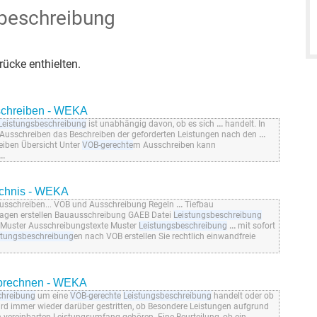
beschreibung
ücke enthielten.
schreiben - WEKA
Leistungsbeschreibung
ist unabhängig davon, ob es sich
...
handelt. In
 Ausschreiben das Beschreiben der geforderten Leistungen nach den
...
iben Übersicht Unter
VOB-gerechte
m Ausschreiben kann
...
ichnis - WEKA
sschreiben... VOB und Ausschreibung Regeln
...
Tiefbau
agen erstellen Bauausschreibung GAEB Datei
Leistungsbeschreibung
en Muster Ausschreibungstexte Muster
Leistungsbeschreibung
...
mit sofort
stungsbeschreibung
en nach VOB erstellen Sie rechtlich einwandfreie
abrechnen - WEKA
chreibung
um eine
VOB-gerechte
Leistungsbeschreibung
handelt oder ob
rd immer wieder darüber gestritten, ob Besondere Leistungen aufgrund