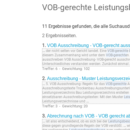
VOB-gerechte Leistungs
11 Ergebnisse gefunden, die alle Suchausdr
2 Ergebnisseiten.
1.
VOB Ausschreibung - VOB-gerecht aus
...
der nicht selten vor Gericht landet. Eine
VOB-gerechte
diesem Zusammenhang wird unter dem
VOB-gerechte
n
ausschreiben VOB Ausschreibung- VOB-gerecht ausschre
Unterschiedliches verstanden werden. Zunächst einmal
Treffer: 6 - Gewichtung: 102
2.
Ausschreibung - Muster Leistungsverze
...
5. VOB Ausschreibung- Regeln für das
VOB-gerechte
Au
Ausschreibungstexte Trockenbau Ausschreibungsunterl
Leistungsverzeichnis Bau Leistungsverzeichnis erstell
einsetzbaren Ausschreibungstexten: Mit den Muster
Lei
Leistungsverzeichnisse und
...
Treffer: 3 - Gewichtung: 20
3.
Abrechnung nach VOB - VOB gerecht 
...
ist also entscheidend, ob es sich bei der
Leistungsbes
diese gegen grundlegende Regeln der VOB verstößt.
...
wi