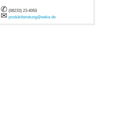
✆
(08233) 23-4050
✉
produktberatung@weka.de