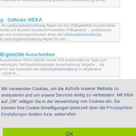
 vereinbarten Leistungsumfang gehören. Eine Beurteilung, ob ein
ng - Software WEKA
n der
Leistungsbeschreibung
Regeln für das
VOB-gerechte
Ausschreiben
 Stoffe und Bauteile Stundenlohnarbeiten VOB-gerecht
...
ausführliche
e und unzulässige Klauseln Arten der
Leistungsbeschreibung
der
Leistungsbeschreibung
Regeln für das
...
B-gerechte
Ausschreiben
Ausschreiben WEKA MEDIA Home VOB Ausschreibung Tipps zum
emerkungen/ Vertragsbedingungen Ausschreibung Vergabe
...
die
e für das Aufstellen der
Leistungsbeschreibung
' in Allgemeine
N 18299 ff
...
Wir verwenden Cookies, um die Aufrufe unserer Website zu
n - WEKA
analysieren und um unsere Services stetig zu verbessern. Mit Klick
echte
Leistungsbeschreibung
ist unabhängig davon, ob es sich... Treffer
ungsverzeichnis- WEKA... Ausschreibung Software und Fachinformationen
auf „OK“ willigen Sie in die Verwendung von Cookies ein. Sie
können Ihre Cookie-Einwilligungen jederzeit über die
Privatsphäre-
Einstellungen
ändern bzw. widerrufen.
ne-Modul ¦ WEKA Shop
gen sowie Regeln für die
VOB-gerechte
Leistungsbeschreibung
. chevron
ine Regelungen nach VOB 2019 ATV DIN 18299 "Allgemeine Regelungen
OK