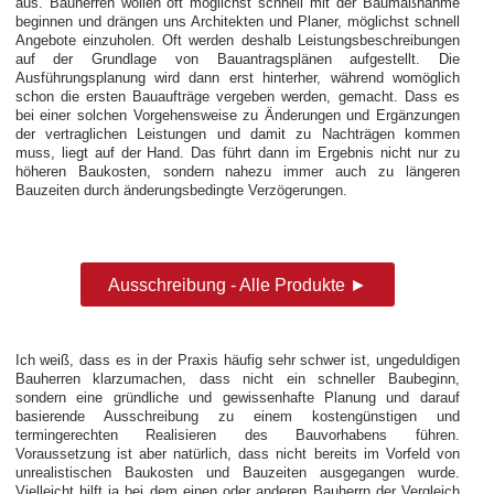
aus. Bauherren wollen oft möglichst schnell mit der Baumaßnahme
beginnen und drängen uns Architekten und Planer, möglichst schnell
Angebote einzuholen. Oft werden deshalb Leistungsbeschreibungen
auf der Grundlage von Bauantragsplänen aufgestellt. Die
Ausführungsplanung wird dann erst hinterher, während womöglich
schon die ersten Bauaufträge vergeben werden, gemacht. Dass es
bei einer solchen Vorgehensweise zu Änderungen und Ergänzungen
der vertraglichen Leistungen und damit zu Nachträgen kommen
muss, liegt auf der Hand. Das führt dann im Ergebnis nicht nur zu
höheren Baukosten, sondern nahezu immer auch zu längeren
Bauzeiten durch änderungsbedingte Verzögerungen.
Ausschreibung - Alle Produkte ►
Ich weiß, dass es in der Praxis häufig sehr schwer ist, ungeduldigen
Bauherren klarzumachen, dass nicht ein schneller Baubeginn,
sondern eine gründliche und gewissenhafte Planung und darauf
basierende Ausschreibung zu einem kostengünstigen und
termingerechten Realisieren des Bauvorhabens führen.
Voraussetzung ist aber natürlich, dass nicht bereits im Vorfeld von
unrealistischen Baukosten und Bauzeiten ausgegangen wurde.
Vielleicht hilft ja bei dem einen oder anderen Bauherrn der Vergleich