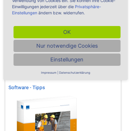
Verwendung von Cookies ein. Sie können Ihre Cookie-
Einwilligungen jederzeit über die
Privatsphäre-
Weitere Inhalte & Expertentipps zu ...
Einstellungen
ändern bzw. widerrufen.
Ausführungsplanung
Bauantragspläne
Baukosten
Baumaßnahme
Leistungsbeschreibung
Leistungsbeschreibung Angaben
Nachtrag
OK
Vergabehandbuch
Nur notwendige Cookies
Einstellungen
Impressum
|
Datenschutzerklärung
Software - Tipps