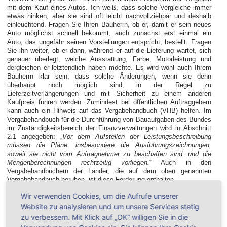
mit dem Kauf eines Autos. Ich weiß, dass solche Vergleiche immer
etwas hinken, aber sie sind oft leicht nachvollziehbar und deshalb
einleuchtend. Fragen Sie Ihren Bauherrn, ob er, damit er sein neues
Auto möglichst schnell bekommt, auch zunächst erst einmal ein
Auto, das ungefähr seinen Vorstellungen entspricht, bestellt. Fragen
Sie ihn weiter, ob er dann, während er auf die Lieferung wartet, sich
genauer überlegt, welche Ausstattung, Farbe, Motorleistung und
dergleichen er letztendlich haben möchte. Es wird wohl auch Ihrem
Bauherrn klar sein, dass solche Änderungen, wenn sie denn
überhaupt noch möglich sind, in der Regel zu
Lieferzeitverlängerungen und mit Sicherheit zu einem anderen
Kaufpreis führen werden. Zumindest bei öffentlichen Auftraggebern
kann auch ein Hinweis auf das Vergabehandbuch (VHB) helfen. Im
Vergabehandbuch für die Durchführung von Bauaufgaben des Bundes
im Zuständigkeitsbereich der Finanzverwaltungen wird in Abschnitt
2.1 angegeben: „
Vor dem Aufstellen der Leistungsbeschreibung
müssen die Pläne, insbesondere die Ausführungszeichnungen,
soweit sie nicht vom Auftragnehmer zu beschaffen sind, und die
Mengenberechnungen rechtzeitig vorliegen.
“ Auch in den
Vergabehandbüchern der Länder, die auf dem oben genannten
Vergabehandbuch beruhen, ist diese Forderung enthalten.
Wir verwenden Cookies, um die Aufrufe unserer
Website zu analysieren und um unsere Services stetig
zu verbessern. Mit Klick auf „OK“ willigen Sie in die