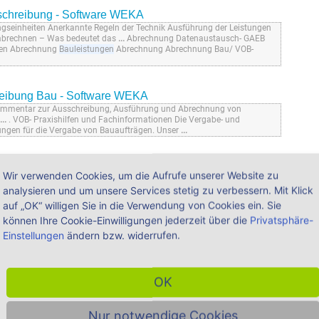
chreibung - Software WEKA
gseinheiten Anerkannte Regeln der Technik Ausführung der Leistungen
 abrechnen – Was bedeutet das
...
Abrechnung Datenaustausch- GAEB
ben Abrechnung
Bauleistungen
Abrechnung Abrechnung Bau/ VOB-
reibung Bau - Software WEKA
ommentar zur Ausschreibung, Ausführung und Abrechnung von
...
. VOB- Praxishilfen und Fachinformationen Die Vergabe- und
lungen für die Vergabe von Bauaufträgen. Unser
...
 abrechnen - WEKA
Wir verwenden Cookies, um die Aufrufe unserer Website zu
ungen nach Abschnitt 3 der betreffenden ATV ebenso wie die Regelungen
analysieren und um unsere Services stetig zu verbessern. Mit Klick
echt abrechnen- Übersicht Spätestens bei der Abrechnung von
 Verbindung mit Nachtragsangeboten der
...
auf „OK“ willigen Sie in die Verwendung von Cookies ein. Sie
können Ihre Cookie-Einwilligungen jederzeit über die
Privatsphäre-
Einstellungen
ändern bzw. widerrufen.
en - WEKA
C Praxiskommentar zur Ausschreibung, Ausführung und Abrechnung
 VOB Wissen im Jackentaschenformat
...
und/ oder Formulare nutzen?
gekürzt VOB) ist ein im Auftrag des Deutschen Vergabe-
...
OK
eilegen!
Nur notwendige Cookies