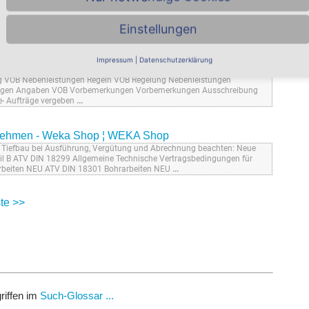
ertragsbedingungen für die Ausführung von
Bauleistungen
an.
Daten sind bei uns in sicheren Händen und werden selbstverständlich
e Firma ein. Anrede Frau
...
Einstellungen
se für das Erstellen der Leistungsbeschreibung
Impressum
|
Datenschutzerklärung
(0.1), zur Ausführung (0.2), zu Abweichungen von den Regeln der ATV (
...
ng VOB Nebenleistungen Regeln VOB Regelung Nebenleistungen
agen Angaben VOB Vorbemerkungen Vorbemerkungen Ausschreibung
- Aufträge vergeben
...
rnehmen - Weka Shop ¦ WEKA Shop
9 Tiefbau bei Ausführung, Vergütung und Abrechnung beachten: Neue
l B ATV DIN 18299 Allgemeine Technische Vertragsbedingungen für
rbeiten NEU ATV DIN 18301 Bohrarbeiten NEU
...
te >>
riffen im
Such-Glossar ...