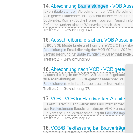
14.
Abrechnung
Bauleistungen
- VOB Auss
...
von
Bauleistungen
, Abrechnung nach VOB: Abrechnun
VOB-gerecht abrechnen VOB-gerecht ausschreiben und
Such-Index Kontakt Suche Home Tipps zum Ausschrei
Definition Anders als das Werkvertragsrecht des
...
Treffer: 2 - Gewichtung: 140
15.
Ausschreibung erstellen, VOB Aussch
...
BGB VOB Musterbriefe und Formulare VOB/C Praxisk
Bauleistungen
Baustellenratgeber VOB VOF und VOB/A-
Vertragsordnung für
Bauleistungen
( VOB) enthält Rege
Treffer: 2 - Gewichtung: 90
16.
Abrechnung nach VOB - VOB gerecht
...
auch die Regeln der VOB/C, z.B. zu den Regelausführ
zu Nebenleistungen
...
- VOB-gerecht abrechnen VOB-ger
Bauleistungen
, sehr häufig aber auch schon vorher in
Treffer: 2 - Gewichtung: 78
17.
VOB - VOB für Handwerker, Architekt
...
Formulare für Handwerker und Bauunternehmer VOB/
von
Bauleistungen
Baustellenratgeber VOB- Kompaktes
Die Vergabe- und Vertragsordnung für
Bauleistungen
(ab
Treffer: 2 - Gewichtung: 12
18.
VOB/B Textfassung bei Bauverträgen b