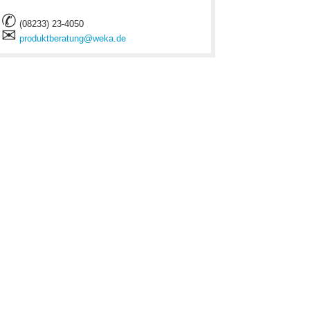
✆
(08233) 23-4050
✉
produktberatung@weka.de