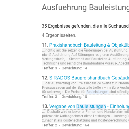
Ausfuehrung Bauleistun
35 Ergebnisse gefunden, die alle Suchausdr
4 Ergebnisseiten.
11.
Praxishandbuch Bauleitung & Objekt
...
richtig an: Sie setzen die Änderungen bei Ausführun
nicht? Abdichtung Auf Störungen reagieren Ausführung
Vertragsstrafe,
...
Sicherheit auf Baustellen Ausführu
Technische und rechtliche Bauabnahme Voraus-, Absch
Treffer: 3 - Gewichtung: 14
12.
SIRADOS Baupreishandbuch Gebäude
...
der Auswertung von Preissiegeln Zeitwerte zur Planun
Preisaussagen auf der Baustelle treffen – im Büro Ausf
für unterwegs. Die Preise für
Bauleistungen
sind ständig
Treffer: 3 - Gewichtung: 10
13.
Vergabe von
Bauleistungen
- Einholun
...
. Deshalb wird er, bevor er Firmen und Handwerker mi
potenzielle Auftragnehmer diese Leistungen
...
kostengün
zunächst als Kostenschätzung und Kostenberechnung vo
Treffer: 2 - Gewichtung: 164