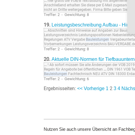
...
hier gratis die VOB/B Textfassung mit allgemeinen V
Anschließend erhalten Sie diese per E-Mail zugesandt.
...
nicht an Dritte weitergegeben. Firma Bitte geben Sie Ihr
Treffer: 2 - Gewichtung: 8
19.
Leistungsbeschreibung Aufbau - Hinwei
...
Abschnitten sind Hinweise auf Angaben zur Baustelle 
Leistungsverzeichnis Leistungspositionen Nebenleistu
Regelungen ATV Vergabe
Bauleistungen
Vergabeunterl
Vorbemerkungen Leistungsverzeichnis BAU-VERGABE.de
Treffer: 2 - Gewichtung: 8
20.
Aktuelle DIN-Normen für Tiefbauunte
...
! Ab sofort müssen Sie alle Änderungen der VOB 201
Regeln für Angebote bei öffentlichen
...
DIN 1961 VOB Tei
Bauleistungen
Fachtechnisch NEU ATV DIN 18300 Erda
Treffer: 2 - Gewichtung: 6
Ergebnisseiten:
2
<< Vorherige
1
3
4
Nächs
Nutzen Sie auch unsere Übersicht an Fachbeg