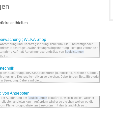
gen
ücke enthielten.
überwachung ¦ WEKA Shop
g, Abrechnung und Nachtragsprüfung sicher um. Sie
...
berechtigt oder
sfristen Nachträge Gewährleistung/Mängelhaftung Richtiges Verhandeln
ng Abnahme Aufmaß Abrechnungsgrundsätze von
Bauleistungen
lags
...
technik
g der Ausführung SIRADOS Ortsfaktoren (Bundesland, Kreisfreie Städte,
...
ührungs- und Kostenalternativen vergleichen. Dabei finden Sie
...
Büro oder
 in Bewegung. Dabei sind die
...
g von Angeboten
t der Ausführung der
Bauleistungen
beauftragt, wissen wollen, welcher
stigsten anbieten kann. Außerdem wird er vergleichen wollen, ob die
m Planer prognostizierten Baukosten mit den tatsächlich zu
...