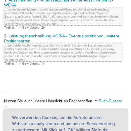
1.
Ausschreibung - Voraussetzungen einer Ausschreibung -
WEKA
...
beginnen und drängen uns Architekten und Planer, möglichst schnell Angebote
einzuholen. Oft werden deshalb Leistungsbeschreibungen auf der Grundlage von
Bauantragsplänen aufgestellt. Die Ausführungsplanung wird dann erst hinterher, während
womöglich schon die ersten Bauaufträge vergeben werden, gemacht. Dass es bei einer
solchen Vorgehensweise zu Änderungen
...
Treffer: 1 - Gewichtung: 26
2.
Leistungsbeschreibung VOB/A - Eventualpositionen, weitere
Positionsarten
...
erst bei der Ausführung herausstellen kann, ob ein bestimmtes Bauteil ausgetauscht
werden muss oder nicht. Es ist aber nicht zulässig, eine fehlende Ausführungsplanung
durch eine Vielzahl von Eventualpositionen ersetzen zu wollen. Viele Eventualpositionen
können dazu führen, dass den Bietern keine zuverlässige Kalkulationsgrundlage zur
Verfügung steht
...
Treffer: 1 - Gewichtung: 14
Nutzen Sie auch unsere Übersicht an Fachbegriffen im
Such-Glossar
...
Wir verwenden Cookies, um die Aufrufe unserer
VOB - für Handwerker & Architekten - Alle
Website zu analysieren und um unsere Services stetig
Produkte ►
zu verbessern. Mit Klick auf „OK“ willigen Sie in die