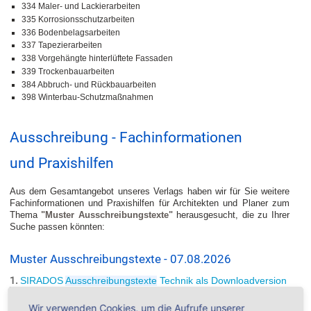
334 Maler- und Lackierarbeiten
335 Korrosionsschutzarbeiten
336 Bodenbelagsarbeiten
337 Tapezierarbeiten
338 Vorgehängte hinterlüftete Fassaden
339 Trockenbauarbeiten
384 Abbruch- und Rückbauarbeiten
398 Winterbau-Schutzmaßnahmen
Ausschreibung - Fachinformationen
und Praxishilfen
Aus dem Gesamtangebot unseres Verlags haben wir für Sie weitere
Fachinformationen und Praxishilfen für Architekten und Planer zum
Thema
"Muster Ausschreibungstexte"
herausgesucht, die zu Ihrer
Suche passen könnten:
Muster Ausschreibungstexte - 07.08.2026
1.
SIRADOS
Ausschreibungstexte
Technik als Downloadversion
...
entsprechend den Planungsphasen der DIN 276. BIM Bauteilbe
muster
ung mit SIRADOS-
Elementen Mit dem integrierten Elementekonfigurator passen Sie
...
können per GAEB XML
Wir verwenden Cookies, um die Aufrufe unserer
X50 für Kostenplanung und BIM-Bauteilbe
muster
ung exportiert werden. Preisfaktoren Mit