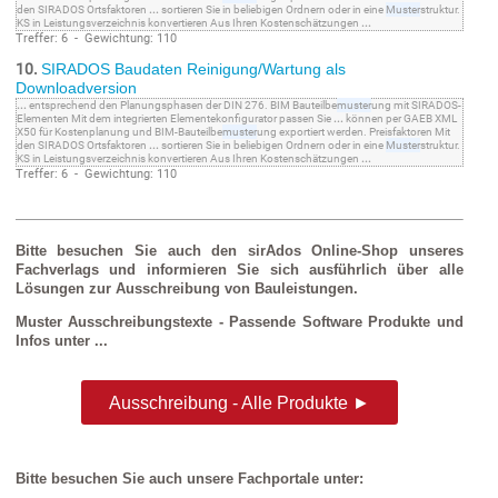
den SIRADOS Ortsfaktoren
...
sortieren Sie in beliebigen Ordnern oder in eine
Muster
struktur.
KS in Leistungsverzeichnis konvertieren Aus Ihren Kostenschätzungen
...
Treffer: 6 - Gewichtung: 110
10.
SIRADOS Baudaten Reinigung/Wartung als
Downloadversion
...
entsprechend den Planungsphasen der DIN 276. BIM Bauteilbe
muster
ung mit SIRADOS-
Elementen Mit dem integrierten Elementekonfigurator passen Sie
...
können per GAEB XML
X50 für Kostenplanung und BIM-Bauteilbe
muster
ung exportiert werden. Preisfaktoren Mit
den SIRADOS Ortsfaktoren
...
sortieren Sie in beliebigen Ordnern oder in eine
Muster
struktur.
KS in Leistungsverzeichnis konvertieren Aus Ihren Kostenschätzungen
...
Treffer: 6 - Gewichtung: 110
Bitte besuchen Sie auch den sirAdos Online-Shop unseres
Fachverlags und informieren Sie sich ausführlich über alle
Lösungen zur Ausschreibung von Bauleistungen.
Muster Ausschreibungstexte - Passende Software Produkte und
Infos unter ...
Ausschreibung - Alle Produkte ►
Bitte besuchen Sie auch unsere Fachportale unter: