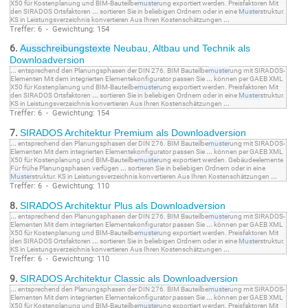
X50 für Kostenplanung und BIM-Bauteilbe
muster
ung exportiert werden. Preisfaktoren Mit
den SIRADOS Ortsfaktoren
...
sortieren Sie in beliebigen Ordnern oder in eine
Muster
struktur.
KS in Leistungsverzeichnis konvertieren Aus Ihren Kostenschätzungen
...
Treffer: 6 - Gewichtung: 154
6.
Ausschreibungstexte
Neubau, Altbau und Technik als
Downloadversion
...
entsprechend den Planungsphasen der DIN 276. BIM Bauteilbe
muster
ung mit SIRADOS-
Elementen Mit dem integrierten Elementekonfigurator passen Sie
...
können per GAEB XML
X50 für Kostenplanung und BIM-Bauteilbe
muster
ung exportiert werden. Preisfaktoren Mit
den SIRADOS Ortsfaktoren
...
sortieren Sie in beliebigen Ordnern oder in eine
Muster
struktur.
KS in Leistungsverzeichnis konvertieren Aus Ihren Kostenschätzungen
...
Treffer: 6 - Gewichtung: 154
7.
SIRADOS Architektur Premium als Downloadversion
...
entsprechend den Planungsphasen der DIN 276. BIM Bauteilbe
muster
ung mit SIRADOS-
Elementen Mit dem integrierten Elementekonfigurator passen Sie
...
können per GAEB XML
X50 für Kostenplanung und BIM-Bauteilbe
muster
ung exportiert werden. Gebäudeelemente
Für frühe Planungsphasen verfügen
...
sortieren Sie in beliebigen Ordnern oder in eine
Muster
struktur. KS in Leistungsverzeichnis konvertieren Aus Ihren Kostenschätzungen
...
Treffer: 6 - Gewichtung: 110
8.
SIRADOS Architektur Plus als Downloadversion
...
entsprechend den Planungsphasen der DIN 276. BIM Bauteilbe
muster
ung mit SIRADOS-
Elementen Mit dem integrierten Elementekonfigurator passen Sie
...
können per GAEB XML
X50 für Kostenplanung und BIM-Bauteilbe
muster
ung exportiert werden. Preisfaktoren Mit
den SIRADOS Ortsfaktoren
...
sortieren Sie in beliebigen Ordnern oder in eine
Muster
struktur.
KS in Leistungsverzeichnis konvertieren Aus Ihren Kostenschätzungen
...
Treffer: 6 - Gewichtung: 110
9.
SIRADOS Architektur Classic als Downloadversion
...
entsprechend den Planungsphasen der DIN 276. BIM Bauteilbe
muster
ung mit SIRADOS-
Elementen Mit dem integrierten Elementekonfigurator passen Sie
...
können per GAEB XML
X50 für Kostenplanung und BIM-Bauteilbe
muster
ung exportiert werden. Preisfaktoren Mit