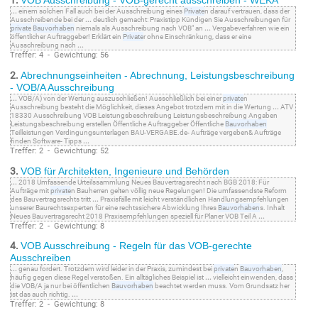
1.
VOB Ausschreibung - VOB-gerecht ausschreiben - WEKA
...
einem solchen Fall auch bei der Ausschreibung eines
Private
n darauf vertrauen, dass der
Ausschreibende bei der
...
deutlich gemacht: Praxistipp Kündigen Sie Ausschreibungen für
private
Bauvorhaben
niemals als Ausschreibung nach VOB" an
...
Vergabeverfahren wie ein
öffentlicher Auftraggeber! Erklärt ein
Private
r ohne Einschränkung, dass er eine
Ausschreibung nach
...
Treffer: 4 - Gewichtung: 56
2.
Abrechnungseinheiten - Abrechnung, Leistungsbeschreibung
- VOB/A Ausschreibung
...
VOB/A) von der Wertung auszuschließen! Ausschließlich bei einer
private
n
Ausschreibung besteht die Möglichkeit, dieses Angebot trotzdem mit in die Wertung
...
ATV
18330 Ausschreibung VOB Leistungsbeschreibung Leistungsbeschreibung Angaben
Leistungsbeschreibung erstellen Öffentliche Auftraggeber Öffentliche
Bauvorhaben
Teilleistungen Verdingungsunterlagen BAU-VERGABE.de- Aufträge vergeben& Aufträge
finden Software- Tipps
...
Treffer: 2 - Gewichtung: 52
3.
VOB für Architekten, Ingenieure und Behörden
...
2018 Umfassende Urteilssammlung Neues Bauvertragsrecht nach BGB 2018: Für
Aufträge mit
private
n Bauherren gelten völlig neue Regelungen! Die umfassendste Reform
des Bauvertragsrechts tritt
...
Praxisfälle mit leicht verständlichen Handlungsempfehlungen
unserer Baurechtsexperten für eine rechtssichere Abwicklung Ihres
Bauvorhaben
s. Inhalt
Neues Bauvertragsrecht 2018 Praxisempfehlungen speziell für Planer VOB Teil A
...
Treffer: 2 - Gewichtung: 8
4.
VOB Ausschreibung - Regeln für das VOB-gerechte
Ausschreiben
...
genau fordert. Trotzdem wird leider in der Praxis, zumindest bei
private
n
Bauvorhaben
,
häufig gegen diese Regel verstoßen. Ein alltägliches Beispiel ist
...
vielleicht einwenden, dass
die VOB/A ja nur bei öffentlichen
Bauvorhaben
beachtet werden muss. Vom Grundsatz her
ist das auch richtig.
...
Treffer: 2 - Gewichtung: 8