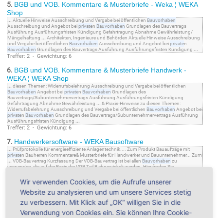
5.
BGB und VOB. Kommentare & Musterbriefe - Weka ¦ WEKA
Shop
...
Aktuelle Hinweise Ausschreibung und Vergabe bei öffentlichen
Bauvorhaben
Ausschreibung und Angebot bei
private
n
Bauvorhaben
Grundlagen des Bauvertrags
Ausführung Ausführungsfristen Kündigung Gefahrtragung Abnahme Gewährleistung/
Mängelhaftung
...
Architekten, Ingenieure und Behörden Aktuelle Hinweise Ausschreibung
und Vergabe bei öffentlichen
Bauvorhaben
Ausschreibung und Angebot bei
private
n
Bauvorhaben
Grundlagen des Bauvertrags Ausführung Ausführungsfristen Kündigung
...
Treffer: 2 - Gewichtung: 6
6.
BGB und VOB. Kommentare & Musterbriefe Handwerk -
WEKA ¦ WEKA Shop
...
diesen Themen: Widerrufsbelehrung Ausschreibung und Vergabe bei öffentlichen
Bauvorhaben
Angebot bei
private
n
Bauvorhaben
Grundlagen des
Bauvertrags/Subunternehmervertrags Ausführung Ausführungsfristen Kündigung
Gefahrtragung Abnahme Gewährleistung
...
& Praxis-Hinweise zu diesen Themen:
Widerrufsbelehrung Ausschreibung und Vergabe bei öffentlichen
Bauvorhaben
Angebot bei
private
n
Bauvorhaben
Grundlagen des Bauvertrags/Subunternehmervertrags Ausführung
Ausführungsfristen Kündigung
...
Treffer: 2 - Gewichtung: 6
7.
Handwerkersoftware - WEKA Bausoftware
...
Prüfprotokolle für energieeffiziente Anlagentechnik.... Zum Produkt Bauaufträge mit
private
n Bauherren Kommentare& Musterbriefe für Handwerker und Bauunternehmer... Zum
...
VOB-Bauvertrag Kurzfassung Der VOB-Bauvertrag ist bei allen
Bauvorhaben
zu
verwenden, die auf der Basis der VOB Teil B abgewickelt werden. Hier finden Sie
...
Treffer: 2 - Gewichtung: 6
Wir verwenden Cookies, um die Aufrufe unserer
8.
BGB und VOB Kommentare & Musterbriefe für Handwerker
Website zu analysieren und um unsere Services stetig
und Bauunternehmer
zu verbessern. Mit Klick auf „OK“ willigen Sie in die
...
diesen Themen: Widerrufsbelehrung Ausschreibung und Vergabe bei öffentlichen
Bauvorhaben
Angebot bei
private
n
Bauvorhaben
Grundlagen des
Verwendung von Cookies ein. Sie können Ihre Cookie-
Bauvertrags/Subunternehmervertrags Ausführung Ausführungsfristen Kündigung