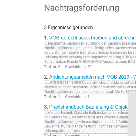
Nachtragsforderung
3 Ergebnisse gefunden.
1.
VOB-gerecht ausschreiben und abrech
...
bestimmte Leistungen aufgrund der Leistungsbeschre
Nachtragsforderung
en gerechtfertigt seien. Ausschreib
Bauleistungen Bauvertrag Bauvorhaben Besondere Le
Leistungsbeschreibung Leistungsbeschreibung VOB
Nac
Bauvorhaben Regeln VOB VOB VOB Ausschreibung BAU
Treffer: 2 - Gewichtung: 52
2.
Abdichtungsarbeiten nach VOB 2019 -
...
: 978-3-8111-4800-0 Übersichtliche, checklistenartige
chevron Widerspruchsfreie Leistungsverzeichnisse erste
Nachtragsforderung
en klar erkennen! zzgl. MwSt. 83,18
Treffer: 1 - Gewichtung: 1
3.
Praxishandbuch Bauleitung & Objektü
...
weitere Technik-Klauseln Fallstricke der einzelnen G
und Abnahme Zusammenspiel der Gewerke zielgerichtet ü
Nachtragsforderung
– berechtigt oder nicht? Abdichtu
Gewährleistung/Mängelhaftung Richtiges Verhandeln Ver
Leistungsänderungen,
...
Treffer: 1 - Gewichtung: 1