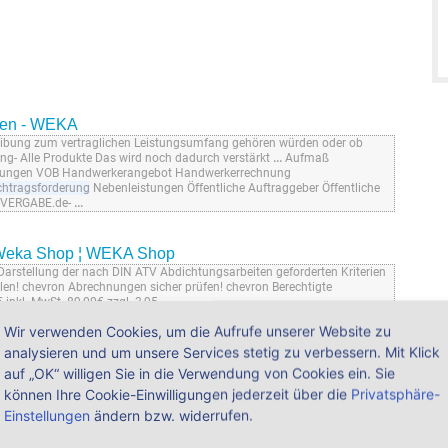
nen - WEKA
ibung zum vertraglichen Leistungsumfang gehören würden oder ob
ung- Alle Produkte Das wird noch dadurch verstärkt
...
Aufmaß
istungen VOB Handwerkerangebot Handwerkerrechnung
htragsforderung
Nebenleistungen Öffentliche Auftraggeber Öffentliche
-VERGABE.de-
...
 Weka Shop ¦ WEKA Shop
 Darstellung der nach DIN ATV Abdichtungsarbeiten geforderten Kriterien
llen! chevron Abrechnungen sicher prüfen! chevron Berechtigte
€ inkl. MwSt. 89,00€ zzgl. 3,95
...
Wir verwenden Cookies, um die Aufrufe unserer Website zu
analysieren und um unsere Services stetig zu verbessern. Mit Klick
berwachung ¦ WEKA Shop
auf „OK“ willigen Sie in die Verwendung von Cookies ein. Sie
ewerke erkennen- mit Gewerkechecklisten für die technische Baubegehung
berwachen Fallbeispiele Bauleitungsfehler, Schadensfälle
können Ihre Cookie-Einwilligungen jederzeit über die
Privatsphäre-
ng Auf Störungen reagieren Ausführungsfristen Nachträge
Einstellungen
ändern bzw. widerrufen.
tragsstrafe, Vertragsfristen Bauzeitverzögerungen, Behinderungen