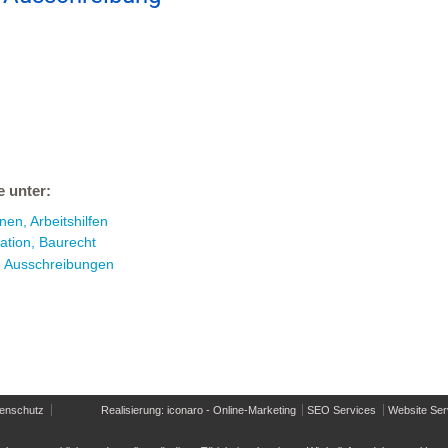
e unter:
en, Arbeitshilfen
ation, Baurecht
e Ausschreibungen
enschutz
Realisierung: iconaro - Online-Marketing
SEO Services
Website Ser