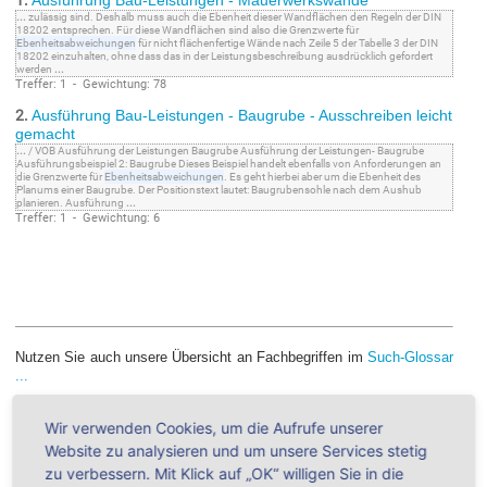
1.
Ausführung Bau-Leistungen - Mauerwerkswände
...
zulässig sind. Deshalb muss auch die Ebenheit dieser Wandflächen den Regeln der DIN
18202 entsprechen. Für diese Wandflächen sind also die Grenzwerte für
Ebenheitsabweichungen
für nicht flächenfertige Wände nach Zeile 5 der Tabelle 3 der DIN
18202 einzuhalten, ohne dass das in der Leistungsbeschreibung ausdrücklich gefordert
werden
...
Treffer: 1 - Gewichtung: 78
2.
Ausführung Bau-Leistungen - Baugrube - Ausschreiben leicht
gemacht
...
/ VOB Ausführung der Leistungen Baugrube Ausführung der Leistungen- Baugrube
Ausführungsbeispiel 2: Baugrube Dieses Beispiel handelt ebenfalls von Anforderungen an
die Grenzwerte für
Ebenheitsabweichungen
. Es geht hierbei aber um die Ebenheit des
Planums einer Baugrube. Der Positionstext lautet: Baugrubensohle nach dem Aushub
planieren. Ausführung
...
Treffer: 1 - Gewichtung: 6
Nutzen Sie auch unsere Übersicht an Fachbegriffen im
Such-Glossar
...
Wir verwenden Cookies, um die Aufrufe unserer
VOB - für Handwerker & Architekten - Alle
Website zu analysieren und um unsere Services stetig
Produkte ►
zu verbessern. Mit Klick auf „OK“ willigen Sie in die