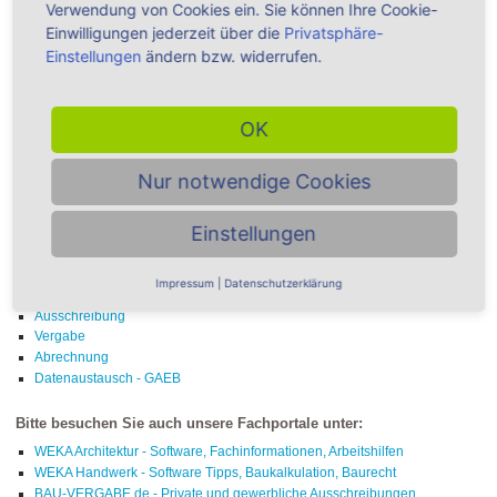
Verwendung von Cookies ein. Sie können Ihre Cookie-
Einwilligungen jederzeit über die
Privatsphäre-
Einstellungen
ändern bzw. widerrufen.
Ausschreibung - Alle Produkte ►
OK
Nur notwendige Cookies
Übersicht Themenbereiche -
Ausschreibung
Einstellungen
Stammtexte
Impressum
|
Datenschutzerklärung
Vorbemerkungen / Vertragsbedingungen
Ausschreibung
Vergabe
Abrechnung
Datenaustausch - GAEB
Bitte besuchen Sie auch unsere Fachportale unter:
WEKA Architektur - Software, Fachinformationen, Arbeitshilfen
WEKA Handwerk - Software Tipps, Baukalkulation, Baurecht
BAU-VERGABE.de - Private und gewerbliche Ausschreibungen