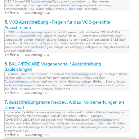
MEDIA Home VOB
Ausschreibung
Tipps zum Ausschreiben
...
- Stammtexte
Vorbemerkungen/ Vertragsbedingungen
Ausschreibung
Vergabe Abrechnung
Datenaustausch- GAEB Such-Index Kontakt Suche Home Tipps zum
...
Treffer: 6 - Gewichtung: 6540
5.
VOB
Ausschreibung
- Regeln für das VOB-gerechte
Ausschreiben
...
VOB und
Ausschreibung
Regeln für das VOB-gerechte Ausschreiben WEKA MEDIA
Home VOB
Ausschreibung
Tipps zum Ausschreiben
...
- Stammtexte Vorbemerkungen/
Vertragsbedingungen
Ausschreibung
Vergabe Abrechnung Datenaustausch- GAEB Such-
Index Kontakt Suche Home Tipps zum
...
örtlichen Verhältnisse bekannt sind und er
ausdrücklich die
Ausschreibung
sunterlagen als Vertragsgrundlage im Auftragsfall anerkennt
und sich verpflichtet
...
Treffer: 6 - Gewichtung: 754
6.
BAU-VERGABE Vergabeportal ¦
Ausschreibung
Bauleistungen
...
erstellen. Ganz unkompliziert und schnell. 2
Ausschreibung
nach Typ und Region filtern
Ob klein oder
...
FINDEN So einfach geht Ausschreiben! Aufträge vergeben
Ausschreibung
en anlegen und veröffentlichen Beliebige Anlagen (Bilder,
...
Eigene Notizen
zu
Ausschreibung
en hinterlegen Einsicht in alle
Ausschreibung
sinformationen Zugriff auf
alle Bilder und Dokumente Kontaktaufnahme mit
...
Treffer: 5 - Gewichtung: 386
7.
Ausschreibung
stexte Neubau, Altbau, Vorbemerkungen als
Download
...
speziellen Texte für Bauwerkserhaltung für die Kostenkontrolle und
Ausschreibung
von
denkmalgeschützten Leistungen. Aus den Bereichen Tiefbau
...
SIRADOS
ADVENTSKALENDER Sichern Sie sich Ihren Weihnachtsrabatt!
Ausschreibung
stexte
Neubau und Altbau (Download) Features Systemvoraussetzungen
...
Baudaten für Altbau
besitzen Sie die Grundlage für
Ausschreibung
en und Kostenplanungen von Sanierungs-,
Modernisierungs-
...
Treffer: 5 - Gewichtung: 302