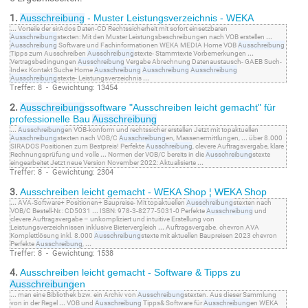
1.
Ausschreibung
- Muster Leistungsverzeichnis - WEKA
...
Vorteile der sirAdos Daten-CD Rechtssicherheit mit sofort einsetzbaren
Ausschreibung
stexten: Mit den Muster Leistungsbeschreibungen nach VOB erstellen
...
Ausschreibung
Software und Fachinformationen WEKA MEDIA Home VOB
Ausschreibung
Tipps zum Ausschreiben
Ausschreibung
stexte- Stammtexte Vorbemerkungen
...
Vertragsbedingungen
Ausschreibung
Vergabe Abrechnung Datenaustausch- GAEB Such-
Index Kontakt Suche Home
Ausschreibung
Ausschreibung
Ausschreibung
Ausschreibung
stexte- Leistungsverzeichnis
...
Treffer: 8 - Gewichtung: 13454
2.
Ausschreibung
ssoftware "Ausschreiben leicht gemacht" für
professionelle Bau
Ausschreibung
...
Ausschreibung
en VOB-konform und rechtssicher erstellen Jetzt mit topaktuellen
Ausschreibung
stexten nach VOB/C
Ausschreibung
en, Massenermittlungen,
...
über 8.000
SIRADOS Positionen zum Bestpreis! Perfekte
Ausschreibung
, clevere Auftragsvergabe, klare
Rechnungsprüfung und volle
...
Normen der VOB/C bereits in die
Ausschreibung
stexte
eingearbeitet Jetzt neue Version November 2022: Aktualisierte
...
Treffer: 8 - Gewichtung: 2304
3.
Ausschreiben leicht gemacht - WEKA Shop ¦ WEKA Shop
...
AVA-Software+ Positionen+ Baupreise- Mit topaktuellen
Ausschreibung
stexten nach
VOB/C Bestell-Nr.: CD5031
...
ISBN: 978-3-8277-5031-0 Perfekte
Ausschreibung
und
clevere Auftragsvergabe – unkompliziert und intuitive Erstellung von
Leistungsverzeichnissen inklusive Bietervergleich
...
Auftragsvergabe. chevron AVA
Komplettlösung inkl. 8.000
Ausschreibung
stexte mit aktuellen Baupreisen 2023 chevron
Perfekte
Ausschreibung
,
...
Treffer: 8 - Gewichtung: 1538
4.
Ausschreiben leicht gemacht - Software & Tipps zu
Ausschreibung
en
...
man eine Bibliothek bzw. ein Archiv von
Ausschreibung
stexten. Aus dieser Sammlung
von in der Regel
...
VOB und
Ausschreibung
Tipps& Software für
Ausschreibung
en WEKA