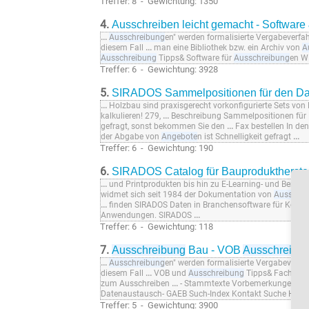
Treffer: 8 - Gewichtung: 1350
4.
Ausschreiben leicht gemacht - Software
...
Ausschreibung
en" werden formalisierte Vergabeverfa
diesem Fall
...
man eine Bibliothek bzw. ein Archiv von
A
Ausschreibung
Tipps& Software für
Ausschreibung
en W
Treffer: 6 - Gewichtung: 3928
5.
SIRADOS Sammelpositionen für den Da
...
Holzbau sind praxisgerecht vorkonfigurierte Sets von
kalkulieren! 279,
...
Beschreibung Sammelpositionen für
gefragt, sonst bekommen Sie den
...
Fax bestellen In d
der Abgabe von
Angebote
n ist Schnelligkeit gefragt
...
Treffer: 6 - Gewichtung: 190
6.
SIRADOS Catalog für Bauproduktherstel
...
und Printprodukten bis hin zu E-Learning- und Beratu
widmet sich seit 1984 der Dokumentation von
Ausschre
...
finden SIRADOS Daten in Branchensoftware für Kost
Anwendungen. SIRADOS
...
Treffer: 6 - Gewichtung: 118
7.
Ausschreibung
Bau - VOB
Ausschreibu
...
Ausschreibung
en" werden formalisierte Vergabeverfa
diesem Fall
...
VOB und
Ausschreibung
Tipps& Fachwis
zum Ausschreiben
...
- Stammtexte Vorbemerkungen/ V
Datenaustausch- GAEB Such-Index Kontakt Suche Hom
Treffer: 5 - Gewichtung: 3900