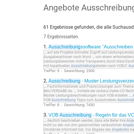
Angebote Ausschreibun
61 Ergebnisse gefunden, die alle Suchausdr
7 Ergebnisseiten.
1.
Ausschreibung
ssoftware "Ausschreiben 
...
auf alle Projekte Schneller Zugriff auf Leistungsverzei
Ausgabeoptionen nach Word
...
von einem entscheidende
Leistungsbereichen Hohe Transparenz durch klare Dars
mit topaktuellen
Ausschreibung
stexten nach VOB/C
Aus
Treffer: 9 - Gewichtung: 2300
2.
Ausschreibung
- Muster Leistungsverze
...
Fachinformationen und Praxis-Lösungen zum Them
BAU-VERGABE.de-
...
Vorteile der sirAdos Daten-CD Recht
Muster Leistungsbeschreibungen nach VOB erstellen
...
VOB
Ausschreibung
Tipps zum Ausschreiben
Ausschre
Treffer: 8 - Gewichtung: 7430
3.
VOB
Ausschreibung
- Regeln für das V
...
deutlich beschrieben werden, dass alle Bieter ihre
Ang
nicht zu den von ihm gewünschten verlässlichen
Angeb
Umstände informiert hat. Vor Abgabe des
Angebote
s ha