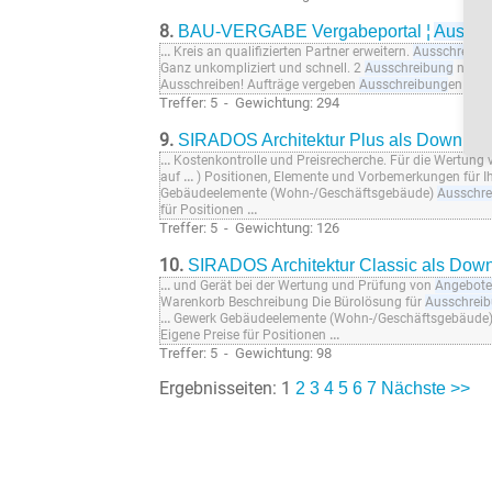
8.
BAU-VERGABE Vergabeportal ¦
Aussch
...
Kreis an qualifizierten Partner erweitern.
Ausschreibu
Ganz unkompliziert und schnell. 2
Ausschreibung
nach T
Ausschreiben! Aufträge vergeben
Ausschreibung
en anle
Treffer: 5 - Gewichtung: 294
9.
SIRADOS Architektur Plus als Downloa
...
Kostenkontrolle und Preisrecherche. Für die Wertung
auf
...
) Positionen, Elemente und Vorbemerkungen für I
Gebäudeelemente (Wohn-/Geschäftsgebäude)
Ausschre
für Positionen
...
Treffer: 5 - Gewichtung: 126
10.
SIRADOS Architektur Classic als Dow
...
und Gerät bei der Wertung und Prüfung von
Angebote
Warenkorb Beschreibung Die Bürolösung für
Ausschrei
...
Gewerk Gebäudeelemente (Wohn-/Geschäftsgebäude
Eigene Preise für Positionen
...
Treffer: 5 - Gewichtung: 98
Ergebnisseiten: 1
2
3
4
5
6
7
Nächste >>