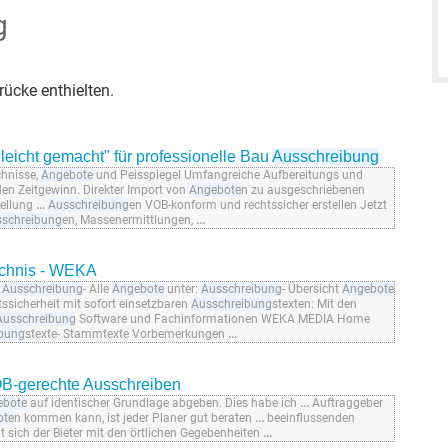
g
ücke enthielten.
leicht gemacht" für professionelle Bau
Ausschreibung
chnisse,
Angebote
und Peisspiegel Umfangreiche Aufbereitungs und
n Zeitgewinn. Direkter Import von
Angebote
n zu ausgeschriebenen
tellung
...
Ausschreibung
en VOB-konform und rechtssicher erstellen Jetzt
schreibung
en, Massenermittlungen,
...
ichnis - WEKA
a
Ausschreibung
- Alle
Angebote
unter:
Ausschreibung
- Übersicht
Angebote
ssicherheit mit sofort einsetzbaren
Ausschreibung
stexten: Mit den
Ausschreibung
Software und Fachinformationen WEKA MEDIA Home
ibung
stexte- Stammtexte Vorbemerkungen
...
OB-gerechte Ausschreiben
ebote
auf identischer Grundlage abgeben. Dies habe ich
...
Auftraggeber
ote
n kommen kann, ist jeder Planer gut beraten
...
beeinflussenden
t sich der Bieter mit den örtlichen Gegebenheiten
...