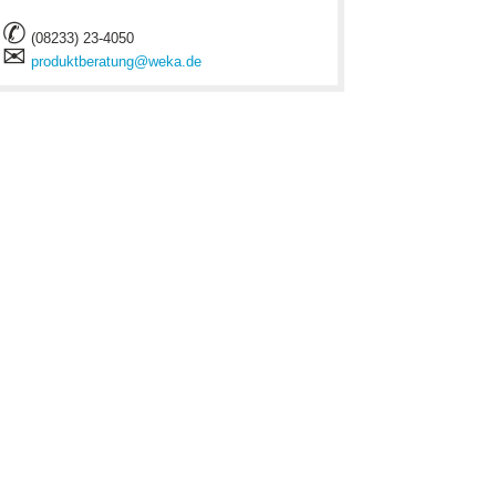
✆
(08233) 23-4050
✉
produktberatung@weka.de