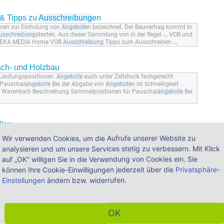
 & Tipps zu
Ausschreibung
en
hren zur Einholung von
Angebote
n bezeichnet. Der Bauvertrag kommt in
usschreibung
stexten. Aus dieser Sammlung von in der Regel
...
VOB und
EKA MEDIA Home VOB
Ausschreibung
Tipps zum Ausschreiben
...
ch- und Holzbau
 Leistungspositionen.
Angebote
auch unter Zeitdruck fachgerecht
 Pauschal
angebote
Bei der Abgabe von
Angebote
n ist Schnelligkeit
en Warenkorb Beschreibung Sammelpositionen für Pauschal
angebote
Bei
ler
ngs
angebote
n, Seminaren, Fachtagungen und Kongressen. WEKA
...
und
Wir verwenden Cookies, um die Aufrufe unserer Website zu
ibung
stexten und Baupreisen für Hochbau, Tiefbau und Gebäudetechnik
analysieren und um unsere Services stetig zu verbessern. Mit Klick
enplanung,
Ausschreibung
, Kalkulation und anderen bauspezifischen
auf „OK“ willigen Sie in die Verwendung von Cookies ein. Sie
können Ihre Cookie-Einwilligungen jederzeit über die
Privatsphäre-
Einstellungen
ändern bzw. widerrufen.
ng
- Software WEKA
hren zur Einholung von
Angebote
n bezeichnet. Der Bauvertrag kommt in
sen zu
Ausschreibung
en WEKA MEDIA Home VOB
Ausschreibung
Tipps
ertragsbedingungen
Ausschreibung
Vergabe Abrechnung
OK
e Tipps zum
...