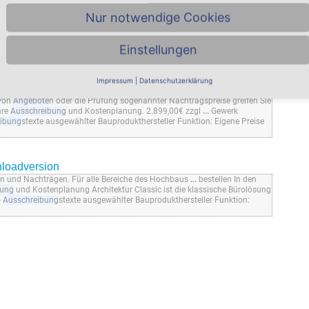
Nur notwendige Cookies
reibung
Bauleistungen
ng
en und
Angebote
direkt vom Portal laden. Zeit und Geld
...
erstellen.
yp und Region filtern Ob klein oder
...
FINDEN So einfach geht
Einstellungen
gen und veröffentlichen Beliebige Anlagen (Bilder,
...
Impressum
|
Datenschutzerklärung
dversion
 von
Angebote
n oder die Prüfung sogenannter Nachtragspreise greifen Sie
hre
Ausschreibung
und Kostenplanung. 2.899,00€ zzgl
...
Gewerk
ibung
stexte ausgewählter Bauprodukthersteller Funktion: Eigene Preise
nloadversion
n und Nachträgen. Für alle Bereiche des Hochbaus
...
bestellen In den
bung
und Kostenplanung Architektur Classic ist die klassische Bürolösung
)
Ausschreibung
stexte ausgewählter Bauprodukthersteller Funktion: