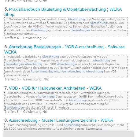
Treffer: 4 - Gewichtung: 48
5.
Praxishandbuch Bauleitung & Objektüberwachung ¦ WEKA
Shop
...
: Sie setzen die Änderungen bei Ausführung,
Abrechnung
und Nachtragsprüfung sicher
um. Sie erstellen eine
...
wichtig für Bauleiter: Es gelten jetzt neue
Abrechnung
sregeln. Von
den Änderungen der VOB/C
...
Verkehrssicherung, Sicherheit auf Baustellen Ausführung
Abnahme Aufmaß
Abrechnung
sgrundsätze von
Bauleistungen
Technische und rechtliche
Bauabnahme Voraus-
...
Treffer: 4 - Gewichtung: 22
6.
Abrechnung
Bauleistungen
- VOB Ausschreibung - Software
WEKA
...
VOB und Ausschreibung
Abrechnung
Bau/ VOB WEKA MEDIA Home VOB
Ausschreibung Tipps zum Ausschreiben Ausschreibungstexte
...
Abrechnung
von
Bauleistungen
,
Abrechnung
nach VOB:
Abrechnung
seinheiten Anerkannte Regeln der
Technik Ausführung der Leistungen VOB-gerecht
...
Such-Index Kontakt Suche Home Tipps
zum Ausschreiben
Abrechnung
Bauleistungen
Abrechnung
Abrechnung
Bau/ VOB-
Definition Anders
...
Treffer: 3 - Gewichtung: 792
7.
VOB - VOB für Handwerker, Architekten - WEKA
...
Ausschreibungstexte- Stammtexte Vorbemerkungen/ Vertragsbedingungen
Ausschreibung Vergabe
Abrechnung
Datenaustausch- GAEB Such-Index Kontakt Suche
Home VOB
...
und zum BGB – mit Aufmaß- und
Abrechnung
sregeln nach VOB/C VOB
Musterbriefe und Formulare
...
nutzen? Die Vergabe- und Vertragsordnung für
Bauleistungen
(abgekürzt VOB) ist ein im Auftrag
...
Treffer: 3 - Gewichtung: 46
8.
Ausschreibung - Muster Leistungsverzeichnis - WEKA
...
klare Rechnungsprüfung und volle... und
Abrechnung
sübersicht Gleich loslegen: mehr
als 8000 Ausschreibungstexte und
...
Ausschreibungstexte- Stammtexte
Vorbemerkungen/ Vertragsbedingungen Ausschreibung Vergabe
Abrechnung
Datenaustausch- GAEB Such-Index Kontakt Suche Home Ausschreibung
...
sich