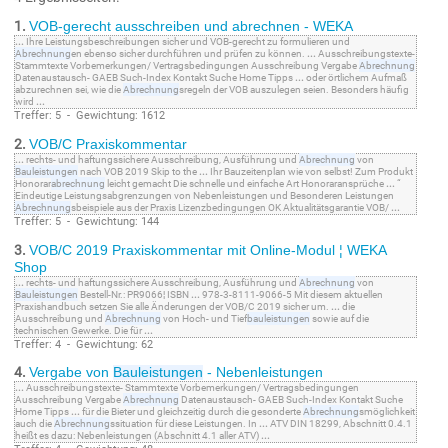
1.
VOB-gerecht ausschreiben und abrechnen - WEKA
...
Ihre Leistungsbeschreibungen sicher und VOB-gerecht zu formulieren und
Abrechnung
en ebenso sicher durchführen und prüfen zu können.
...
Ausschreibungstexte-
Stammtexte Vorbemerkungen/ Vertragsbedingungen Ausschreibung Vergabe
Abrechnung
Datenaustausch- GAEB Such-Index Kontakt Suche Home Tipps
...
oder örtlichem Aufmaß
abzurechnen sei, wie die
Abrechnung
sregeln der VOB auszulegen seien. Besonders häufig
wird
...
Treffer: 5 - Gewichtung: 1612
2.
VOB/C Praxiskommentar
...
rechts- und haftungssichere Ausschreibung, Ausführung und
Abrechnung
von
Bauleistungen
nach VOB 2019 Skip to the
...
Ihr Bauzeitenplan wie von selbst! Zum Produkt
Honorar
abrechnung
leicht gemacht Die schnelle und einfache Art Honoraransprüche
...
“
Eindeutige Leistungsabgrenzungen von Nebenleistungen und Besonderen Leistungen
Abrechnung
sbeispiele aus der Praxis Lizenzbedingungen OK Aktualitätsgarantie VOB/
...
Treffer: 5 - Gewichtung: 144
3.
VOB/C 2019 Praxiskommentar mit Online-Modul ¦ WEKA
Shop
...
rechts- und haftungssichere Ausschreibung, Ausführung und
Abrechnung
von
Bauleistungen
Bestell-Nr.: PR9066¦ ISBN
...
978-3-8111-9066-5 Mit diesem aktuellen
Praxishandbuch setzen Sie alle Änderungen der VOB/C 2019 sicher um.
...
die
Ausschreibung und
Abrechnung
von Hoch- und Tief
bauleistungen
sowie auf die
technischen Gewerke. Die für
...
Treffer: 4 - Gewichtung: 62
4.
Vergabe von
Bauleistungen
- Nebenleistungen
...
Ausschreibungstexte- Stammtexte Vorbemerkungen/ Vertragsbedingungen
Ausschreibung Vergabe
Abrechnung
Datenaustausch- GAEB Such-Index Kontakt Suche
Home Tipps
...
für die Bieter und gleichzeitig durch die gesonderte
Abrechnung
smöglichkeit
auch die
Abrechnung
ssituation für diese Leistungen. In
...
ATV DIN 18299, Abschnitt 0.4.1
heißt es dazu: Nebenleistungen (Abschnitt 4.1 aller ATV)
...