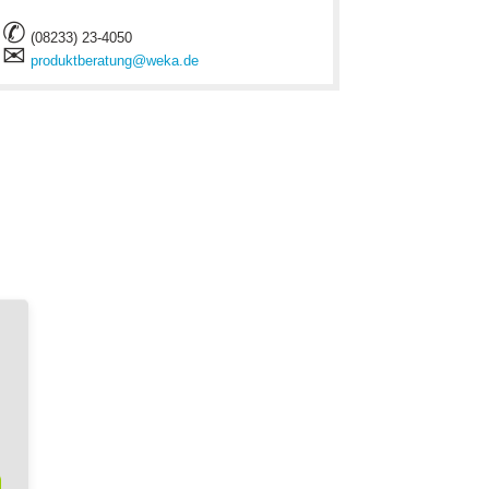
✆
(08233) 23-4050
✉
produktberatung@weka.de