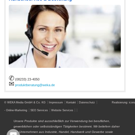
✆
(08233) 23-4050
✉
produktberatung@weka.de
© WEKA Media GmbH & Co. KG
Impressum
Kontakt
Datenschutz
Realisierung: icona
- Online-Marketing
SEO Services
Website Services
Unsere Produkte sind ausschließlich zur Verwendung bei beruflichen,
gewerblichen oder selbstständigen Tätigkeiten bestimmt. Wir beliefern daher
nur Unternehmen aus Industrie, Handel, Handwerk und Gewerbe sowie