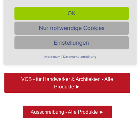
Mahnwesen Download Jetzt gratis downloaden
...
. Ausschreiben leicht gemacht Einfaches
AVA-Komplettprogramm, inklusive 8.000 SIRDOS Positionen Perfekte
Ausschreibung
,
clevere Auftragsvergabe, klare Rechnungsprüfung und volle Kostenkontrolle Zum
konkurrenzlos günstigen
...
OK
Treffer: 2 - Gewichtung: 4
Nur notwendige Cookies
Einstellungen
Nutzen Sie auch unsere Übersicht an Fachbegriffen im
Such-Glossar
Impressum
|
Datenschutzerklärung
...
VOB - für Handwerker & Architekten - Alle
Produkte ►
Ausschreibung - Alle Produkte ►