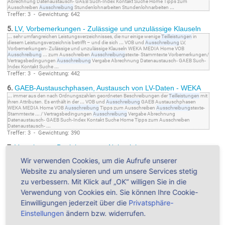
Abrechnung Datenaustausch- GAEB Such-Index Kontakt Suche Home Tipps zum
Ausschreiben
Ausschreibung
Stundenlohnarbeiten Stundenlohnarbeiten
...
Treffer: 3 - Gewichtung: 642
5.
LV, Vorbemerkungen - Zulässige und unzulässige Klauseln
...
sehr umfangreichen Leistungsverzeichnisses, die nur einige wenige
Teilleistungen
in
diesem Leistungsverzeichnis betrifft – und die sich
...
VOB und
Ausschreibung
LV,
Vorbemerkungen- Zulässige und unzulässige Klauseln WEKA MEDIA Home VOB
Ausschreibung
...
zum Ausschreiben
Ausschreibung
stexte- Stammtexte Vorbemerkungen/
Vertragsbedingungen
Ausschreibung
Vergabe Abrechnung Datenaustausch- GAEB Such-
Index Kontakt Suche
...
Treffer: 3 - Gewichtung: 442
6.
GAEB-Austauschphasen, Austausch von LV-Daten - WEKA
...
immer aus den nach Ordnungszahlen geordneten Beschreibungen der
Teilleistungen
mit
ihren Attributen. Es enthält in der
...
VOB und
Ausschreibung
GAEB Austauschphasen
WEKA MEDIA Home VOB
Ausschreibung
Tipps zum Ausschreiben
Ausschreibung
stexte-
Stammtexte
...
/ Vertragsbedingungen
Ausschreibung
Vergabe Abrechnung
Datenaustausch- GAEB Such-Index Kontakt Suche Home Tipps zum Ausschreiben
Datenaustausch-
...
Treffer: 3 - Gewichtung: 390
7.
Vergabe von Bauleistungen - Nebenleistungen
...
aber sinnvoll, nur bestimmte, besonders kostenträchtige
Teilleistungen
der
Wir verwenden Cookies, um die Aufrufe unserer
Baustelleneinrichtung in gesonderten Positionen auszuschreiben und dabei
...
VOB und
Ausschreibung
Bauvorhaben- Nebenleistungen WEKA MEDIA Home VOB
Ausschreibung
Website zu analysieren und um unsere Services stetig
Tipps zum Ausschreiben
Ausschreibung
stexte-
...
Vorbemerkungen/ Vertragsbedingungen
Ausschreibung
Vergabe Abrechnung Datenaustausch- GAEB Such-Index Kontakt Suche
zu verbessern. Mit Klick auf „OK“ willigen Sie in die
Home Tipps zum Ausschreiben Vergabe
...
Verwendung von Cookies ein. Sie können Ihre Cookie-
Treffer: 3 - Gewichtung: 26
Einwilligungen jederzeit über die
Privatsphäre-
8.
Kostenlos Software downloaden - WEKA Bausoftware
Einstellungen
ändern bzw. widerrufen.
...
nach aktueller HOAI Automatische Vorkalkulation von Zeitaufwand und Honorar auf Basis
der
Teilleistungen
Sichere Abrechnung mit prüffähigen Vorlagen und integriertem