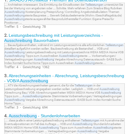
1.
SIRADOS Architektur Premium als Downloadversion
...
Architekten interessant. Die Ermittlung der Einzelkosten der
Teilleistungen
unterstützt Sie
bei der Wertung von angeboten oder
...
Schritte. Mehr erfahren Zum Sirados Blog Rubriken
Ausschreibung
Kostenplanung Preisprüfung/ Controlling Angebotskalkulation Themen
Ausschreibung
stexte Baupreise
...
Gewerk Gebäudeelemente (Wohn-/Geschäftsgebäude)
Ausschreibung
stexte ausgewählter Bauprodukthersteller Funktion: Eigene Preise für
Positionen
...
Treffer: 5 - Gewichtung: 78
2.
Leistungsbeschreibung mit Leistungsverzeichnis -
Ausschreibung
Bauvorhaben
...
Bauaufgabe enthalten, während im Leistungsverzeichnis alle erforderlichen
Teilleistungen
detailliert aufgeführt werden sollen. Baubeschreibung als Bestandteil
...
VOB und
Ausschreibung
Leistungsbeschreibung mit Leistungsverzeichnis WEKA MEDIA Home VOB
Ausschreibung
Tipps zum Ausschreiben
Ausschreibung
stexte-
...
Vorbemerkungen/
Vertragsbedingungen
Ausschreibung
Vergabe Abrechnung Datenaustausch- GAEB Such-
Index Kontakt Suche Home Tipps zum Ausschreiben
Ausschreibung
stexte
...
Treffer: 4 - Gewichtung: 1362
3.
Abrechnungseinheiten - Abrechnung, Leistungsbeschreibung
- VOB/A
Ausschreibung
...
ATV die Abrechnungseinheiten genannt, die für die
Teilleistungen
in der
Leistungsbeschreibung angegeben werden sollen. Lediglich
...
VOB und
Ausschreibung
Abrechnung Bau/ VOB- Abrechnungseinheiten WEKA MEDIA Home VOB
Ausschreibung
Tipps zum
...
Ausschreibung
stexte- Stammtexte Vorbemerkungen/ Vertragsbedingungen
Ausschreibung
Vergabe Abrechnung Datenaustausch- GAEB Such-Index Kontakt Suche
Home Tipps
...
Treffer: 3 - Gewichtung: 694
4.
Ausschreibung
- Stundenlohnarbeiten
...
, dass ja alle in einer Leistungsbeschreibung enthaltenen
Teilleistungen
mit Ausnahme der
Eventualpositionen im Fall des Auftrags
...
VOB und
Ausschreibung
Stundenlohnarbeiten
WEKA MEDIA Home VOB
Ausschreibung
Tipps zum Ausschreiben
Ausschreibung
stexte-
Stammtexte Vorbemerkungen
...
Vertragsbedingungen
Ausschreibung
Vergabe