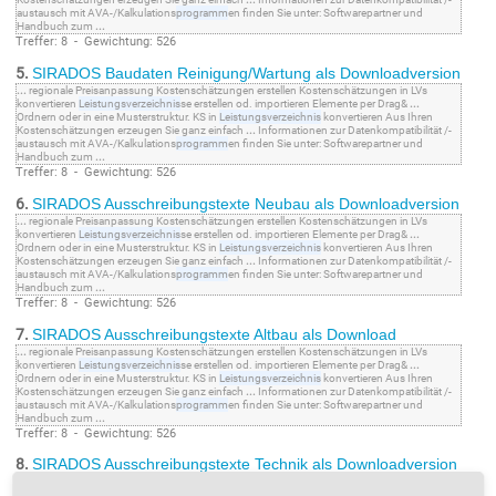
austausch mit AVA-/Kalkulations
programm
en finden Sie unter: Softwarepartner und
Handbuch zum
...
Treffer: 8 - Gewichtung: 526
5.
SIRADOS Baudaten Reinigung/Wartung als Downloadversion
...
regionale Preisanpassung Kostenschätzungen erstellen Kostenschätzungen in LVs
konvertieren
Leistungsverzeichnis
se erstellen od. importieren Elemente per Drag&
...
Ordnern oder in eine Musterstruktur. KS in
Leistungsverzeichnis
konvertieren Aus Ihren
Kostenschätzungen erzeugen Sie ganz einfach
...
Informationen zur Datenkompatibilität /-
austausch mit AVA-/Kalkulations
programm
en finden Sie unter: Softwarepartner und
Handbuch zum
...
Treffer: 8 - Gewichtung: 526
6.
SIRADOS Ausschreibungstexte Neubau als Downloadversion
...
regionale Preisanpassung Kostenschätzungen erstellen Kostenschätzungen in LVs
konvertieren
Leistungsverzeichnis
se erstellen od. importieren Elemente per Drag&
...
Ordnern oder in eine Musterstruktur. KS in
Leistungsverzeichnis
konvertieren Aus Ihren
Kostenschätzungen erzeugen Sie ganz einfach
...
Informationen zur Datenkompatibilität /-
austausch mit AVA-/Kalkulations
programm
en finden Sie unter: Softwarepartner und
Handbuch zum
...
Treffer: 8 - Gewichtung: 526
7.
SIRADOS Ausschreibungstexte Altbau als Download
...
regionale Preisanpassung Kostenschätzungen erstellen Kostenschätzungen in LVs
konvertieren
Leistungsverzeichnis
se erstellen od. importieren Elemente per Drag&
...
Ordnern oder in eine Musterstruktur. KS in
Leistungsverzeichnis
konvertieren Aus Ihren
Kostenschätzungen erzeugen Sie ganz einfach
...
Informationen zur Datenkompatibilität /-
austausch mit AVA-/Kalkulations
programm
en finden Sie unter: Softwarepartner und
Handbuch zum
...
Treffer: 8 - Gewichtung: 526
8.
SIRADOS Ausschreibungstexte Technik als Downloadversion
...
regionale Preisanpassung Kostenschätzungen erstellen Kostenschätzungen in LVs
konvertieren
Leistungsverzeichnis
se erstellen od. importieren Elemente per Drag&
...