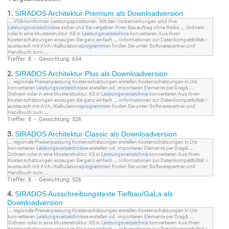
1.
SIRADOS Architektur Premium als Downloadversion
...
VOB-konformen Leistungspositionen. Mit den Vorbemerkungen sind Ihre
Leistungsverzeichnis
se sicher und Sie vergeben Ihren Bauauftrag ohne Risiko
...
Ordnern
oder in eine Musterstruktur. KS in
Leistungsverzeichnis
konvertieren Aus Ihren
Kostenschätzungen erzeugen Sie ganz einfach
...
Informationen zur Datenkompatibilität /-
austausch mit AVA-/Kalkulations
programm
en finden Sie unter: Softwarepartner und
Handbuch zum
...
Treffer: 8 - Gewichtung: 654
2.
SIRADOS Architektur Plus als Downloadversion
...
regionale Preisanpassung Kostenschätzungen erstellen Kostenschätzungen in LVs
konvertieren
Leistungsverzeichnis
se erstellen od. importieren Elemente per Drag&
...
Ordnern oder in eine Musterstruktur. KS in
Leistungsverzeichnis
konvertieren Aus Ihren
Kostenschätzungen erzeugen Sie ganz einfach
...
Informationen zur Datenkompatibilität /-
austausch mit AVA-/Kalkulations
programm
en finden Sie unter: Softwarepartner und
Handbuch zum
...
Treffer: 8 - Gewichtung: 526
3.
SIRADOS Architektur Classic als Downloadversion
...
regionale Preisanpassung Kostenschätzungen erstellen Kostenschätzungen in LVs
konvertieren
Leistungsverzeichnis
se erstellen od. importieren Elemente per Drag&
...
Ordnern oder in eine Musterstruktur. KS in
Leistungsverzeichnis
konvertieren Aus Ihren
Kostenschätzungen erzeugen Sie ganz einfach
...
Informationen zur Datenkompatibilität /-
austausch mit AVA-/Kalkulations
programm
en finden Sie unter: Softwarepartner und
Handbuch zum
...
Treffer: 8 - Gewichtung: 526
4.
SIRADOS Ausschreibungstexte Tiefbau/GaLa als
Downloadversion
...
regionale Preisanpassung Kostenschätzungen erstellen Kostenschätzungen in LVs
konvertieren
Leistungsverzeichnis
se erstellen od. importieren Elemente per Drag&
...
Ordnern oder in eine Musterstruktur. KS in
Leistungsverzeichnis
konvertieren Aus Ihren
Kostenschätzungen erzeugen Sie ganz einfach
...
Informationen zur Datenkompatibilität /-