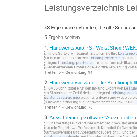
Leistungsverzeichnis Le
43 Ergebnisse gefunden, die alle Suchausdr
5 Ergebnisseiten.
1.
Handwerksbüro PS - Weka Shop ¦ WEK
...
in die Software integriert: Erstellen Sie Ihre
Leistungsve
für den Im- und Export von
Leistungsverzeichnis
sen und
integriert
Leistungspositionen
frei zusammenstellbar, au
wiederverwenden Professionelle Artikelverwaltung Zahlr
Treffer: 5 - Gewichtung: 94
2.
Handwerkersoftware - Die Bürokomplettl
...
GAEB-Schnittstelle für den Im- und Export von
Leistun
an Steuerberater Zertifizierte
...
integriert
Leistungsposit
Leistungsverzeichnis
se einmal anlegen und wiederverwen
Bürokomplettlösung für Handwerksbetriebe inkl. 7.000
Treffer: 4 - Gewichtung: 70
3.
Ausschreibungssoftware "Ausschreiben l
...
Einarbeitungsaufwand Ihre Arbeit beginnen und erstell
auf alle Projekte
...
: Professionell: Komplett-Software fü
Auftragsvergabe und Abrechnungsübersicht
...
und den 