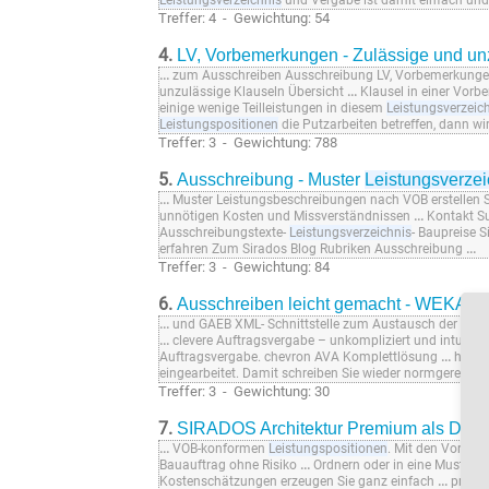
Leistungsverzeichnis
und Vergabe ist damit einfach und 
Treffer: 4 - Gewichtung: 54
4.
LV, Vorbemerkungen - Zulässige und un
...
zum Ausschreiben Ausschreibung LV, Vorbemerkunge
unzulässige Klauseln Übersicht
...
Klausel in einer Vor
einige wenige Teilleistungen in diesem
Leistungsverzeic
Leistungspositionen
die Putzarbeiten betreffen, dann w
Treffer: 3 - Gewichtung: 788
5.
Ausschreibung - Muster
Leistungsverzei
...
Muster Leistungsbeschreibungen nach VOB erstellen Si
unnötigen Kosten und Missverständnissen
...
Kontakt S
Ausschreibungstexte-
Leistungsverzeichnis
- Baupreise S
erfahren Zum Sirados Blog Rubriken Ausschreibung
...
Treffer: 3 - Gewichtung: 84
6.
Ausschreiben leicht gemacht - WEKA 
...
und GAEB XML- Schnittstelle zum Austausch der
Leis
...
clevere Auftragsvergabe – unkompliziert und intuitive
Auftragsvergabe. chevron AVA Komplettlösung
...
haben 
eingearbeitet. Damit schreiben Sie wieder normgerecht
Treffer: 3 - Gewichtung: 30
7.
SIRADOS Architektur Premium als Dow
...
VOB-konformen
Leistungspositionen
. Mit den Vorbem
Bauauftrag ohne Risiko
...
Ordnern oder in eine Musterstr
Kostenschätzungen erzeugen Sie ganz einfach
...
proble