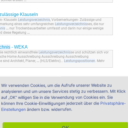
schnell erstellt
...
zulässige Klauseln
n- Klauseln
Leistungsverzeichnis
, Vorbemerkungen- Zulässige und
bemerkung eines sehr umfangreichen
Leistungsverzeichnis
ses, die nur
hnis
...
nur Trockenbauarbeiten umfasst und darin nur einige wenige
ird diese Regelung
...
chnis
- WEKA
e rechtlich einwandfreie
Leistungsverzeichnis
se und schützen sich vor
uche Home Ausschreibung Ausschreibung Ausschreibung
ie sind Architekt, Planer,
...
(HLS/Elektro)...
Leistungspositionen
. Mehr
Shop ¦ WEKA Shop
Wir verwenden Cookies, um die Aufrufe unserer Website zu
tungsverzeichnis
se (Import und Export) Demoversion Ausschreiben leicht
 Erstellung von
Leistungsverzeichnis
sen inklusive Bietervergleich und
analysieren und um unsere Services stetig zu verbessern. Mit Klick
wir alle relevanten fachlichen Änderungen in die
Leistungspositionen
auf „OK“ willigen Sie in die Verwendung von Cookies ein. Sie
 aus
...
können Ihre Cookie-Einwilligungen jederzeit über die
Privatsphäre-
Einstellungen
ändern bzw. widerrufen.
nloadversion
erkungen sind Ihre
Leistungsverzeichnis
se sicher und Sie vergeben Ihren
uktur. KS in
Leistungsverzeichnis
konvertieren Aus Ihren
mlos Kostenplanungen mit Bauelementen und Ausschreibungen mit