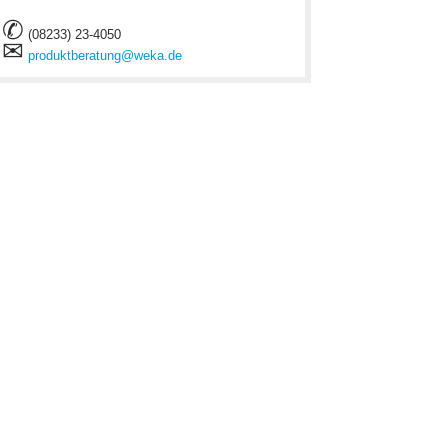
✆
(08233) 23-4050
✉
produktberatung@weka.de