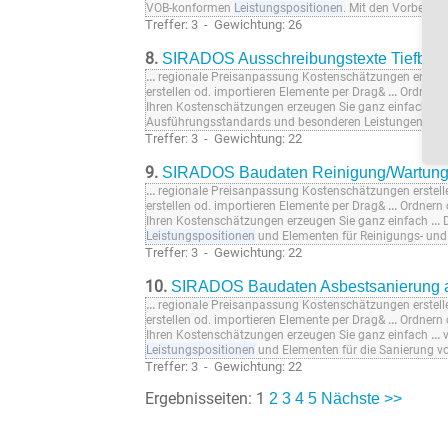
VOB-konformen
Leistungspositionen
. Mit den Vorbemer
Treffer: 3 - Gewichtung: 26
8.
SIRADOS Ausschreibungstexte Tiefbau
...
regionale Preisanpassung Kostenschätzungen erstell
erstellen od. importieren Elemente per Drag&
...
Ordnern o
Ihren Kostenschätzungen erzeugen Sie ganz einfach
...
t
Ausführungsstandards und besonderen Leistungen. Arb
Treffer: 3 - Gewichtung: 22
9.
SIRADOS Baudaten Reinigung/Wartung 
...
regionale Preisanpassung Kostenschätzungen erstell
erstellen od. importieren Elemente per Drag&
...
Ordnern o
Ihren Kostenschätzungen erzeugen Sie ganz einfach
...
D
Leistungspositionen
und Elementen für Reinigungs- 
Treffer: 3 - Gewichtung: 22
10.
SIRADOS Baudaten Asbestsanierung a
...
regionale Preisanpassung Kostenschätzungen erstell
erstellen od. importieren Elemente per Drag&
...
Ordnern o
Ihren Kostenschätzungen erzeugen Sie ganz einfach
...
v
Leistungspositionen
und Elementen für die Sanierung v
Treffer: 3 - Gewichtung: 22
Ergebnisseiten: 1
2
3
4
5
Nächste >>