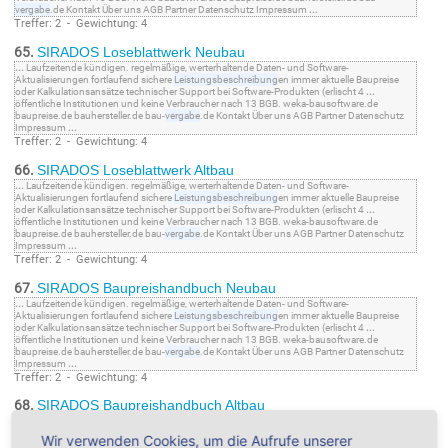
vergabe
.de Kontakt Über uns AGB Partner Datenschutz Impressum
...
Treffer: 2 - Gewichtung: 4
65.
SIRADOS Loseblattwerk Neubau
...
Laufzeitende kündigen. regelmäßige, werterhaltende Daten- und Software-
Aktualisierungen fortlaufend sichere
Leistungsbeschreibung
en immer aktuelle Baupreise
oder Kalkulationsansätze technischer Support bei Software-Produkten (erlischt 4
...
öffentliche Institutionen und keine Verbraucher nach 13 BGB. weka-bausoftware.de
baupreise.de bauhersteller.de bau-
vergabe
.de Kontakt Über uns AGB Partner Datenschutz
Impressum
...
Treffer: 2 - Gewichtung: 4
66.
SIRADOS Loseblattwerk Altbau
...
Laufzeitende kündigen. regelmäßige, werterhaltende Daten- und Software-
Aktualisierungen fortlaufend sichere
Leistungsbeschreibung
en immer aktuelle Baupreise
oder Kalkulationsansätze technischer Support bei Software-Produkten (erlischt 4
...
öffentliche Institutionen und keine Verbraucher nach 13 BGB. weka-bausoftware.de
baupreise.de bauhersteller.de bau-
vergabe
.de Kontakt Über uns AGB Partner Datenschutz
Impressum
...
Treffer: 2 - Gewichtung: 4
67.
SIRADOS Baupreishandbuch Neubau
...
Laufzeitende kündigen. regelmäßige, werterhaltende Daten- und Software-
Aktualisierungen fortlaufend sichere
Leistungsbeschreibung
en immer aktuelle Baupreise
oder Kalkulationsansätze technischer Support bei Software-Produkten (erlischt 4
...
öffentliche Institutionen und keine Verbraucher nach 13 BGB. weka-bausoftware.de
baupreise.de bauhersteller.de bau-
vergabe
.de Kontakt Über uns AGB Partner Datenschutz
Impressum
...
Treffer: 2 - Gewichtung: 4
68.
SIRADOS Baupreishandbuch Altbau
...
Laufzeitende kündigen. regelmäßige, werterhaltende Daten- und Software-
Aktualisierungen fortlaufend sichere
Leistungsbeschreibung
en immer aktuelle Baupreise
Wir verwenden Cookies, um die Aufrufe unserer
oder Kalkulationsansätze technischer Support bei Software-Produkten (erlischt 4
...