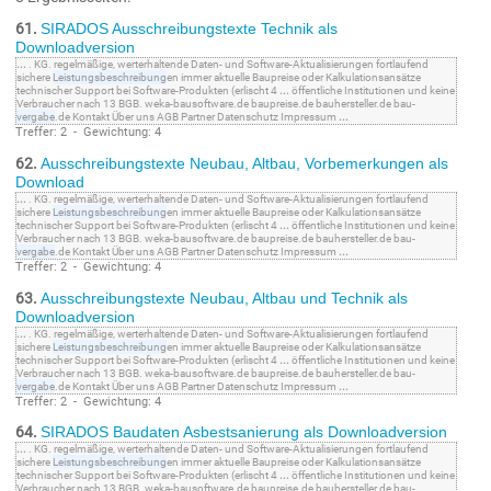
61.
SIRADOS Ausschreibungstexte Technik als
Downloadversion
...
. KG. regelmäßige, werterhaltende Daten- und Software-Aktualisierungen fortlaufend
sichere
Leistungsbeschreibung
en immer aktuelle Baupreise oder Kalkulationsansätze
technischer Support bei Software-Produkten (erlischt 4
...
öffentliche Institutionen und keine
Verbraucher nach 13 BGB. weka-bausoftware.de baupreise.de bauhersteller.de bau-
vergabe
.de Kontakt Über uns AGB Partner Datenschutz Impressum
...
Treffer: 2 - Gewichtung: 4
62.
Ausschreibungstexte Neubau, Altbau, Vorbemerkungen als
Download
...
. KG. regelmäßige, werterhaltende Daten- und Software-Aktualisierungen fortlaufend
sichere
Leistungsbeschreibung
en immer aktuelle Baupreise oder Kalkulationsansätze
technischer Support bei Software-Produkten (erlischt 4
...
öffentliche Institutionen und keine
Verbraucher nach 13 BGB. weka-bausoftware.de baupreise.de bauhersteller.de bau-
vergabe
.de Kontakt Über uns AGB Partner Datenschutz Impressum
...
Treffer: 2 - Gewichtung: 4
63.
Ausschreibungstexte Neubau, Altbau und Technik als
Downloadversion
...
. KG. regelmäßige, werterhaltende Daten- und Software-Aktualisierungen fortlaufend
sichere
Leistungsbeschreibung
en immer aktuelle Baupreise oder Kalkulationsansätze
technischer Support bei Software-Produkten (erlischt 4
...
öffentliche Institutionen und keine
Verbraucher nach 13 BGB. weka-bausoftware.de baupreise.de bauhersteller.de bau-
vergabe
.de Kontakt Über uns AGB Partner Datenschutz Impressum
...
Treffer: 2 - Gewichtung: 4
64.
SIRADOS Baudaten Asbestsanierung als Downloadversion
...
. KG. regelmäßige, werterhaltende Daten- und Software-Aktualisierungen fortlaufend
sichere
Leistungsbeschreibung
en immer aktuelle Baupreise oder Kalkulationsansätze
technischer Support bei Software-Produkten (erlischt 4
...
öffentliche Institutionen und keine
Verbraucher nach 13 BGB. weka-bausoftware.de baupreise.de bauhersteller.de bau-