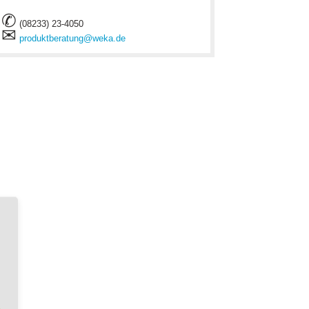
✆
(08233) 23-4050
✉
produktberatung@weka.de