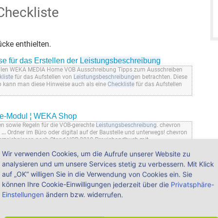
Checkliste
cke enthielten.
e für das Erstellen der
Leistungsbeschreibung
llen WEKA MEDIA Home VOB Ausschreibung Tipps zum Ausschreiben
liste
für das Aufstellen von
Leistungsbeschreibung
en betrachten. Diese
 kann man diese Hinweise auch als eine
Checkliste
für das Aufstellen
ne-Modul ¦ WEKA Shop
en sowie Regeln für die VOB-gerechte
Leistungsbeschreibung
. chevron
r
...
Ordner im Büro oder digital auf der Baustelle und unterwegs! chevron
sverzeichnissen nach Stand VOB 2019 Praxishandbuch mit
...
Wir verwenden Cookies, um die Aufrufe unserer Website zu
analysieren und um unsere Services stetig zu verbessern. Mit Klick
auf „OK“ willigen Sie in die Verwendung von Cookies ein. Sie
en sowie Regeln für die VOB-gerechte
Leistungsbeschreibung
. Inhalt
Allgemeine Regelungen
...
Abrechnung und Ausschreibung LVs ohne
können Ihre Cookie-Einwilligungen jederzeit über die
Privatsphäre-
eckliste
n und detaillierte Hinweise zur Erstellung von
Einstellungen
ändern bzw. widerrufen.
ormationen
...