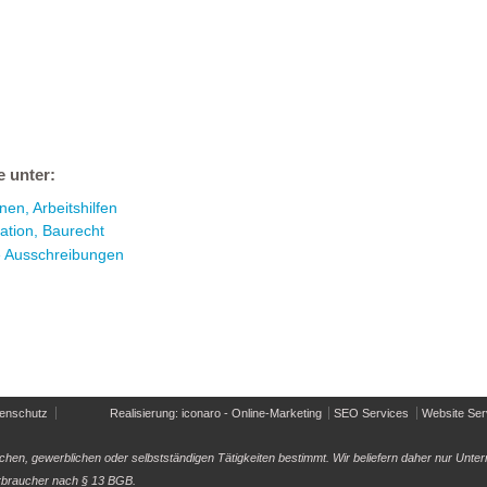
e unter:
en, Arbeitshilfen
ation, Baurecht
e Ausschreibungen
enschutz
Realisierung: iconaro - Online-Marketing
SEO Services
Website Ser
ichen, gewerblichen oder selbstständigen Tätigkeiten bestimmt. Wir beliefern daher nur U
Verbraucher nach § 13 BGB.