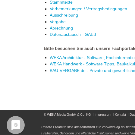
Stammtexte
Vorbemerkungen / Vertragsbedingungen
Ausschreibung
Vergabe
Abrechnung
Datenaustausch - GAEB
Bitte besuchen Sie auch unsere Fachportal
WEKA Architektur - Software, Fachinformation
WEKA Handwerk - Software Tipps, Baukalkul
BAU-VERGABE.de - Private und gewerblich
© WEKA Media GmbH & Co. KG
Impressum
Kontakt
Dat
Unsere Produkte sind ausschließlich zur Verwendung bei berufl
Freiberufler, Behörden und öffentliche Institutionen und keine 