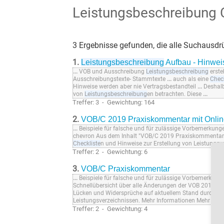
Leistungsbeschreibung 
3 Ergebnisse gefunden, die alle Suchausdrü
1.
Leistungsbeschreibung
Aufbau - Hinweis
...
VOB und Ausschreibung
Leistungsbeschreibung
erste
Ausschreibungstexte- Stammtexte
...
auch als eine
Check
Hinweise werden aber nie Vertragsbestandteil
...
Deshalb
von
Leistungsbeschreibung
en betrachten. Diese
...
Treffer: 3 - Gewichtung: 164
2.
VOB/C 2019 Praxiskommentar mit Onli
...
Beispiele für falsche und für zulässige Vorbemerkung
chevron Aus dem Inhalt "VOB/C 2019 Praxiskommenta
Checkliste
n und Hinweise zur Erstellung von Leistung
Treffer: 2 - Gewichtung: 6
3.
VOB/C Praxiskommentar
...
Beispiele für falsche und für zulässige Vorbemerkung
Schnellübersicht über alle Änderungen der VOB 2019: 
Lücken und Widersprüche auf aktuellem Stand durch
Ch
Leistungsverzeichnissen. Mehr Informationen Mehr Inf
Treffer: 2 - Gewichtung: 4