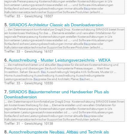
regionale Preisanpassung Kostenschätzungen erstellen Kostenschätzungen in LVs
konvertieren Leistungsverzeichnisse erstellen od
...
- und Software-Aktualisierungen
fortlaufend sichere Leistungsbeschreibungen immer aktuelle
Bau
preise oder
Kalkulationsansätze technischer Support bei Software-Produkten (erlischt
...
Treffer: 33 - Gewichtung: 19307
5.
SIRADOS Architektur Classic als Downloadversion
...
den Datentransport komfortabel per Drag& Drop. Kostenschätzung SIRADOS bietet Ihnen
ein kostenloses Werkzeug für das
...
Elemente erstellen und verwalten Ortsfaktoren für
regionale Preisanpassung Kostenschätzungen erstellen Kostenschätzungen in LVs
konvertieren Leistungsverzeichnisse erstellen od
...
- und Software-Aktualisierungen
fortlaufend sichere Leistungsbeschreibungen immer aktuelle
Bau
preise oder
Kalkulationsansätze technischer Support bei Software-Produkten (erlischt
...
Treffer: 33 - Gewichtung: 16107
6.
Ausschreibung - Muster Leistungsverzeichnis - WEKA
...
die marktrecherchierten und aktuellen
Bau
preise für die sichere Kostenschätzung und
Preisprüfung und überzeugen Sie durch kompetente Preisaussagen
...
Wert Ihrer
Investition. Sehen Sie auch:
Bau
Ausschreibung& Vergabe AVA Software, Muster LV
...
Home Ausschreibung Ausschreibung Ausschreibung Ausschreibungstexte-
Leistungsverzeichnis-
Bau
preise Sie sind Architekt, Planer,
Bau
herr,
...
Treffer: 33 - Gewichtung: 10330
7.
SIRADOS
Bau
unternehmer und Handwerker Plus als
Downloadversion
...
den Datentransport komfortabel per Drag& Drop. Kostenschätzung SIRADOS bietet Ihnen
ein kostenloses Werkzeug für das
...
Elemente erstellen und verwalten Ortsfaktoren für
regionale Preisanpassung Kostenschätzungen erstellen Kostenschätzungen in LVs
konvertieren Leistungsverzeichnisse erstellen od
...
- und Software-Aktualisierungen
fortlaufend sichere Leistungsbeschreibungen immer aktuelle
Bau
preise oder
Kalkulationsansätze technischer Support bei Software-Produkten (erlischt
...
Treffer: 31 - Gewichtung: 10138
8.
Ausschreibungstexte Neu
bau
, Alt
bau
und Technik als