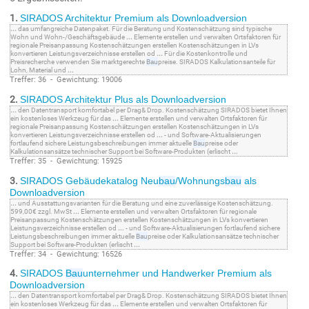
1.
SIRADOS Architektur Premium als Downloadversion
...
das umfangreiche Datenpaket. Für die Beratung und Kostenschätzung sind typische
Wohn und Wohn-/Geschäftsgebäude
...
Elemente erstellen und verwalten Ortsfaktoren für
regionale Preisanpassung Kostenschätzungen erstellen Kostenschätzungen in LVs
konvertieren Leistungsverzeichnisse erstellen od
...
Für die Kostenkontrolle und
Preisrecherche verwenden Sie marktgerechte
Bau
preise. SIRADOS Kalkulationsanteile für
Lohn, Material und
...
Treffer: 36 - Gewichtung: 19006
2.
SIRADOS Architektur Plus als Downloadversion
...
den Datentransport komfortabel per Drag& Drop. Kostenschätzung SIRADOS bietet Ihnen
ein kostenloses Werkzeug für das
...
Elemente erstellen und verwalten Ortsfaktoren für
regionale Preisanpassung Kostenschätzungen erstellen Kostenschätzungen in LVs
konvertieren Leistungsverzeichnisse erstellen od
...
- und Software-Aktualisierungen
fortlaufend sichere Leistungsbeschreibungen immer aktuelle
Bau
preise oder
Kalkulationsansätze technischer Support bei Software-Produkten (erlischt
...
Treffer: 35 - Gewichtung: 15925
3.
SIRADOS Gebäudekatalog Neu
bau
/Wohnungs
bau
als
Downloadversion
...
und Ausstattungsvarianten für die Beratung und eine zuverlässige Kostenschätzung.
599,00€ zzgl. MwSt
...
Elemente erstellen und verwalten Ortsfaktoren für regionale
Preisanpassung Kostenschätzungen erstellen Kostenschätzungen in LVs konvertieren
Leistungsverzeichnisse erstellen od
...
- und Software-Aktualisierungen fortlaufend sichere
Leistungsbeschreibungen immer aktuelle
Bau
preise oder Kalkulationsansätze technischer
Support bei Software-Produkten (erlischt
...
Treffer: 34 - Gewichtung: 16526
4.
SIRADOS
Bau
unternehmer und Handwerker Premium als
Downloadversion
...
den Datentransport komfortabel per Drag& Drop. Kostenschätzung SIRADOS bietet Ihnen
ein kostenloses Werkzeug für das
...
Elemente erstellen und verwalten Ortsfaktoren für