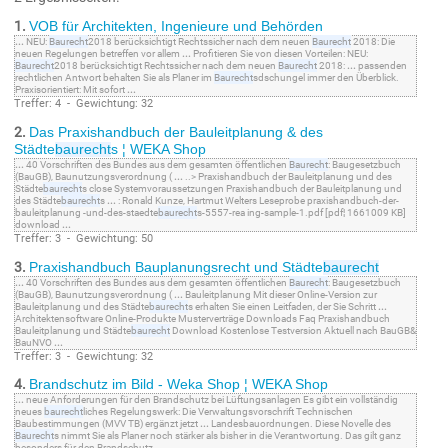
1.
VOB für Architekten, Ingenieure und Behörden
...
NEU:
Baurecht
2018 berücksichtigt Rechtssicher nach dem neuen
Baurecht
2018: Die
neuen Regelungen betreffen vor allem
...
Profitieren Sie von diesen Vorteilen: NEU:
Baurecht
2018 berücksichtigt Rechtssicher nach dem neuen
Baurecht
2018:
...
passenden
rechtlichen Antwort behalten Sie als Planer im
Baurecht
sdschungel immer den Überblick.
Praxisorientiert: Mit sofort
...
Treffer: 4 - Gewichtung: 32
2.
Das Praxishandbuch der Bauleitplanung & des
Städte
baurecht
s ¦ WEKA Shop
...
40 Vorschriften des Bundes aus dem gesamten öffentlichen
Baurecht
: Baugesetzbuch
(BauGB), Baunutzungsverordnung (
...
..> Praxishandbuch der Bauleitplanung und des
Städte
baurecht
s close Systemvoraussetzungen Praxishandbuch der Bauleitplanung und
des Städte
baurecht
s
...
: Ronald Kunze, Hartmut Welters Leseprobe praxishandbuch-der-
bauleitplanung -und-des-staedte
baurecht
s-5557-rea ing-sample-1.pdf [pdf¦ 1661009 KB]
download
...
Treffer: 3 - Gewichtung: 50
3.
Praxishandbuch Bauplanungsrecht und Städte
baurecht
...
40 Vorschriften des Bundes aus dem gesamten öffentlichen
Baurecht
: Baugesetzbuch
(BauGB), Baunutzungsverordnung (
...
Bauleitplanung Mit dieser Online-Version zur
Bauleitplanung und des Städte
baurecht
s erhalten Sie einen Leitfaden, der Sie Schritt
...
Architektensoftware Online-Produkte Musterverträge Downloads Faq Praxishandbuch
Bauleitplanung und Städte
baurecht
Download Kostenlose Testversion Aktuell nach BauGB&
BauNVO
...
Treffer: 3 - Gewichtung: 32
4.
Brandschutz im Bild - Weka Shop ¦ WEKA Shop
...
neue Anforderungen für den Brandschutz bei Lüftungsanlagen Es gibt ein vollständig
neues
baurecht
liches Regelungswerk: Die Verwaltungsvorschrift Technischen
Baubestimmungen (MVV TB) ergänzt jetzt
...
Landesbauordnungen. Diese Novelle des
Baurecht
s nimmt Sie als Planer noch stärker als bisher in die Verantwortung. Das gilt ganz
besonders für den Brandschutz
...