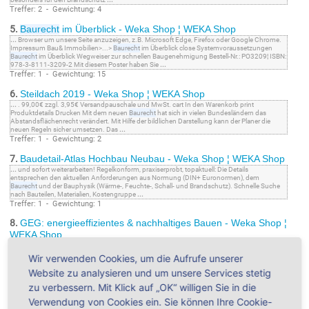
Treffer: 2 - Gewichtung: 4
5.
Baurecht
im Überblick - Weka Shop ¦ WEKA Shop
...
Browser um unsere Seite anzuzeigen, z.B. Microsoft Edge, Firefox oder Google Chrome.
Impressum Bau& Immobilien>...>
Baurecht
im Überblick close Systemvoraussetzungen
Baurecht
im Überblick Wegweiser zur schnellen Baugenehmigung Bestell-Nr.: PO3209¦ ISBN:
978-3-8111-3209-2 Mit diesem Poster haben Sie
...
Treffer: 1 - Gewichtung: 15
6.
Steildach 2019 - Weka Shop ¦ WEKA Shop
...
. 99,00€ zzgl. 3,95€ Versandpauschale und MwSt. cart In den Warenkorb print
Produktdetails Drucken Mit dem neuen
Baurecht
hat sich in vielen Bundesländern das
Abstandsflächenrecht verändert. Mit Hilfe der bildlichen Darstellung kann der Planer die
neuen Regeln sicher umsetzen. Das
...
Treffer: 1 - Gewichtung: 2
7.
Baudetail-Atlas Hochbau Neubau - Weka Shop ¦ WEKA Shop
...
und sofort weiterarbeiten! Regelkonform, praxiserprobt, topaktuell: Die Details
entsprechen den aktuellen Anforderungen aus Normung (DIN+ Euronormen), dem
Baurecht
und der Bauphysik (Wärme-, Feuchte-, Schall- und Brandschutz). Schnelle Suche
nach Bauteilen, Materialien, Kostengruppe
...
Treffer: 1 - Gewichtung: 1
8.
GEG: energieeffizientes & nachhaltiges Bauen - Weka Shop ¦
WEKA Shop
...
nach energetischen Gesichtspunkten 2/4 Kosten und Wirtschaftlichkeit 2/5
Quartierslösungen und Energienetze 2/6 Nachhaltiges Bauen 2/7 GEG und
Baurecht
2/8
Wir verwenden Cookies, um die Aufrufe unserer
Gesundes Planen und Bauen – Vermeiden von Schadstoffen 2/9 Thermografie 2/10 GEG-
Software 3/1 Bauphysikalische Grundlagen
...
Website zu analysieren und um unsere Services stetig
Treffer: 1 - Gewichtung: 1
zu verbessern. Mit Klick auf „OK“ willigen Sie in die
9.
HOAI 2021 und Vertragsrecht - Weka Shop ¦ WEKA Shop
Verwendung von Cookies ein. Sie können Ihre Cookie-