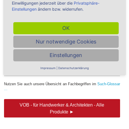
...
Bartsch Immer auf dem aktuellen Stand bleiben Behalten Sie alle Änderungen stets im
Einwilligungen jederzeit über die
Privatsphäre-
Blick – mit spannenden News zu den Themen Honorare, Verträge,
Baurecht
u.v.m.
Praxisnahe Kommentierung mit zahlreichen Praxis-Tipps Setzen Sie gleich die Erklärungen
Einstellungen
ändern bzw. widerrufen.
und Tipps der Honorar-Experten um. Damit sichern Sie sich im Handumdrehen
...
Treffer: 1 - Gewichtung: 1
10.
BGB und VOB für Handwerker & Bauunternehmer - Weka
OK
Shop ¦ WEKA Shop
...
um große Summen. Sichern Sie sich daher ab: Die WEKA VOB mit allen Aufmaß- und
Abrechnungsregeln weist Ihnen den Weg durch das
Baurecht
. Ganz gleich, ob Sie nach VOB
oder BGB arbeiten, praxisnahe Experten zeigen auf, was zu tun ist, damit Sie
...
Nur notwendige Cookies
Treffer: 1 - Gewichtung: 1
Ergebnisseiten: 1
2
Nächste >>
Einstellungen
Impressum
|
Datenschutzerklärung
Nutzen Sie auch unsere Übersicht an Fachbegriffen im
Such-Glossar
...
VOB - für Handwerker & Architekten - Alle
Produkte ►