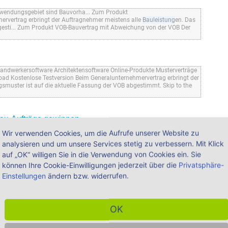
wendungsgebiet sind Bauvorha... Zum Produkt
rvertrag erbringt der Auftragnehmer meistens alle
Bauleistung
en. Das
bgesti... Zum Produkt VOB-Bauvertrag mit Abweichung von der VOB Der
andwerkersoftware Architektensoftware Online-Produkte Musterverträge
d Kostenlose Testversion Beim Generalunternehmervertrag erbringt der
gsmuster ist auf die aktuelle Fassung der VOB abgestimmt. Skip to the
Bau-Aufträge gewinnen
u dich bekannt und erhöhst deine Chancen bei der Auftragsvergabe.
Wir verwenden Cookies, um die Aufrufe unserer Website zu
n mit Referenzen, aussagekräftigen Texten und Bildern, das schafft
analysieren und um unsere Services stetig zu verbessern. Mit Klick
ert deine Leistungsfähigkeit. Kümmere dich anschließend um deine
...
auf „OK“ willigen Sie in die Verwendung von Cookies ein. Sie
können Ihre Cookie-Einwilligungen jederzeit über die
Privatsphäre-
- Weka Shop ¦ WEKA Shop
Einstellungen
ändern bzw. widerrufen.
ag an den Bauherrn NEU Nachträge/Preisanpassungen anmelden und
 NEU Abschlagszahlung sichern NEU Abnahme der
Bauleistung
nach BGB
en einer Zustandsfeststellung NEU Muster Zustandsfeststellung NEU
ng und Zahlung
...
OK
überwachung ¦ WEKA Shop