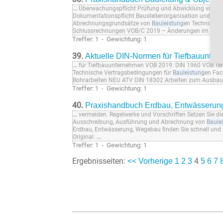
...
Überwachungspflicht Prüfung und Abwicklung von Na
Dokumentationspflicht Baustellenorganisation und Ver
Abrechnungsgrundsätze von
Bauleistung
en Technische
Schlussrechnungen VOB/C 2019 – Änderungen im Über
Treffer: 1 - Gewichtung: 1
39.
Aktuelle DIN-Normen für Tiefbauunte
...
für Tiefbauunternehmen VOB 2019: DIN 1960 VOB Teil
Technische Vertragsbedingungen für
Bauleistung
en Fac
Bohrarbeiten NEU ATV DIN 18302 Arbeiten zum Ausba
Treffer: 1 - Gewichtung: 1
40.
Praxishandbuch Erdbau, Entwässeru
...
vermeiden. Regelwerke und Vorschriften Setzen Sie di
Ausschreibung, Ausführung und Abrechnung von
Baule
Erdbau, Entwässerung, Wegebau finden Sie schnell und
Original.
...
Treffer: 1 - Gewichtung: 1
Ergebnisseiten:
4
<< Vorherige
1
2
3
5
6
7