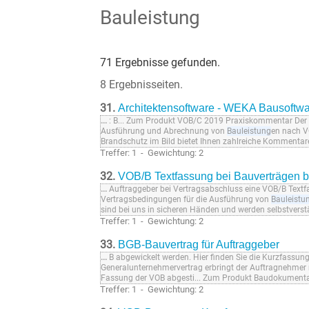
Bauleistung
71 Ergebnisse gefunden.
8 Ergebnisseiten.
31.
Architektensoftware - WEKA Bausoftw
...
: B... Zum Produkt VOB/C 2019 Praxiskommentar Der P
Ausführung und Abrechnung von
Bauleistung
en nach V
Brandschutz im Bild bietet Ihnen zahlreiche Kommentare
Treffer: 1 - Gewichtung: 2
32.
VOB/B Textfassung bei Bauverträgen b
...
Auftraggeber bei Vertragsabschluss eine VOB/B Textfa
Vertragsbedingungen für die Ausführung von
Bauleistu
sind bei uns in sicheren Händen und werden selbstverstä
Treffer: 1 - Gewichtung: 2
33.
BGB-Bauvertrag für Auftraggeber
...
B abgewickelt werden. Hier finden Sie die Kurzfassu
Generalunternehmervertrag erbringt der Auftragnehmer 
Fassung der VOB abgesti... Zum Produkt Baudokument
Treffer: 1 - Gewichtung: 2