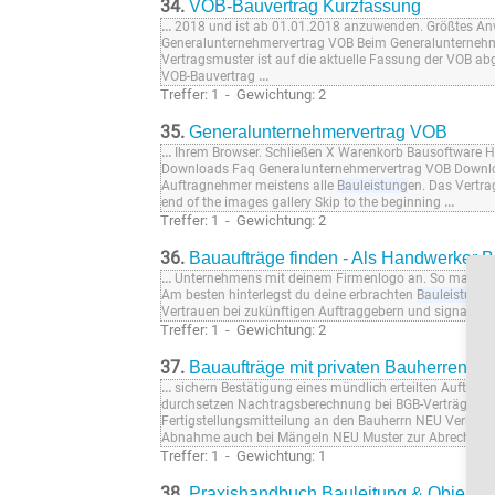
34.
VOB-Bauvertrag Kurzfassung
...
2018 und ist ab 01.01.2018 anzuwenden. Größtes An
Generalunternehmervertrag VOB Beim Generalunternehme
Vertragsmuster ist auf die aktuelle Fassung der VOB a
VOB-Bauvertrag
...
Treffer: 1 - Gewichtung: 2
35.
Generalunternehmervertrag VOB
...
Ihrem Browser. Schließen X Warenkorb Bausoftware H
Downloads Faq Generalunternehmervertrag VOB Downloa
Auftragnehmer meistens alle
Bauleistung
en. Das Vertra
end of the images gallery Skip to the beginning
...
Treffer: 1 - Gewichtung: 2
36.
Bauaufträge finden - Als Handwerker 
...
Unternehmens mit deinem Firmenlogo an. So machst d
Am besten hinterlegst du deine erbrachten
Bauleistung
e
Vertrauen bei zukünftigen Auftraggebern und signalisi
Treffer: 1 - Gewichtung: 2
37.
Bauaufträge mit privaten Bauherren 
...
sichern Bestätigung eines mündlich erteilten Auftr
durchsetzen Nachtragsberechnung bei BGB-Verträgen
Fertigstellungsmitteilung an den Bauherrn NEU Verlang
Abnahme auch bei Mängeln NEU Muster zur Abrechnu
Treffer: 1 - Gewichtung: 1
38.
Praxishandbuch Bauleitung & Objekt