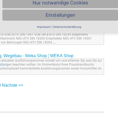
Nur notwendige Cookies
chträgen Kosten- und Terminkontrolle Bautagebuch/
kehrssicherung, Sicherheit auf Baustellen Ausführung Abnahme Aufmaß
 und rechtliche Bauabnahme Voraus-, Abschlags- und
Einstellungen
blick Überwachung der bei der Abnahme
...
Impressum
|
Datenschutzerklärung
rnehmen - Weka Shop ¦ WEKA Shop
 A VOB 2019: DIN 1961 VOB Teil B ATV DIN 18299 Allgemeine
htechnisch NEU ATV DIN 18300 Erdarbeiten NEU ATV DIN 18301
u von Bohrungen NEU ATV DIN 18304
...
ng, Wegebau - Weka Shop ¦ WEKA Shop
e aktuellen Ausführungsnormen korrekt um und erfahren Sie, was Sie zur
istung
en beachten sollten. Im Online-Modul Ihres Praxishandbuchs
 unkompliziert kommentierte Ausführungsnormen sowie Vorschriften im
8
Nächste >>