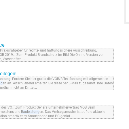
are
raxisratgeber für rechts- und haftungssichere Ausschreibung,
OB 2019... Zum Produkt Brandschutz im Bild Die Online Version von
, Vorschriften
...
eilegen!
ssung! Fordern Sie hier gratis die VOB/B Textfassung mit allgemeinen
ng
en an. Anschließend erhalten Sie diese per E-Mail zugesandt. Ihre Daten
ndlich nicht an Dritte
...
ng des VO... Zum Produkt Generalunternehmervertrag VOB Beim
meistens alle
Bauleistung
en. Das Vertragsmuster ist auf die aktuelle
ation smart& easy Smartphone und PC genial
...