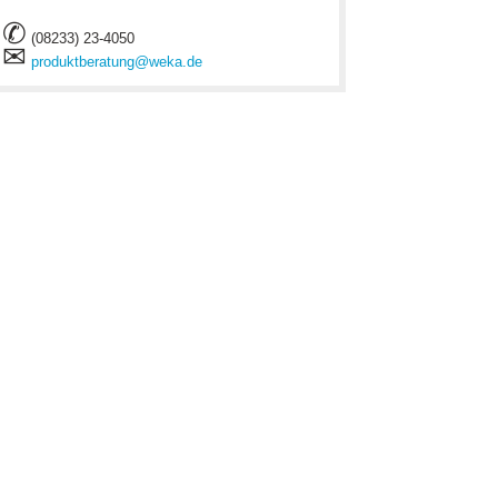
✆
(08233) 23-4050
✉
produktberatung@weka.de