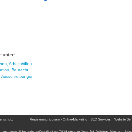
e unter:
en, Arbeitshilfen
ation, Baurecht
e Ausschreibungen
enschutz
Realisierung: iconaro - Online-Marketing
SEO Services
Website Ser
ichen, gewerblichen oder selbstständigen Tätigkeiten bestimmt. Wir beliefern daher nur U