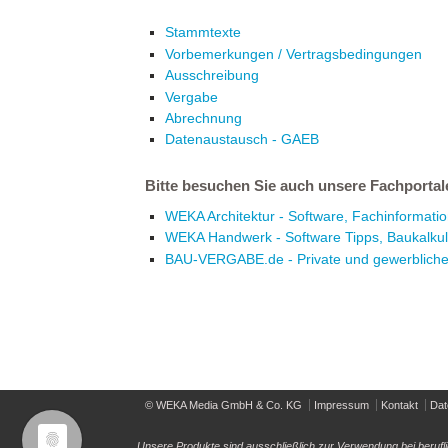
Stammtexte
Vorbemerkungen / Vertragsbedingungen
Ausschreibung
Vergabe
Abrechnung
Datenaustausch - GAEB
Bitte besuchen Sie auch unsere Fachportal
WEKA Architektur - Software, Fachinformation
WEKA Handwerk - Software Tipps, Baukalkul
BAU-VERGABE.de - Private und gewerblich
© WEKA Media GmbH & Co. KG
Impressum
Kontakt
Dat
Unsere Produkte sind ausschließlich zur Verwendung bei berufl