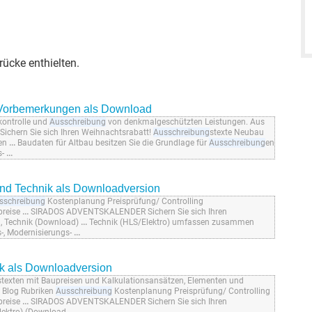
ücke enthielten.
, Vorbemerkungen als Download
kontrolle und
Ausschreibung
von denkmalgeschützten Leistungen. Aus
hern Sie sich Ihren Weihnachtsrabatt!
Ausschreibung
stexte Neubau
gen
...
Baudaten für Altbau besitzen Sie die Grundlage für
Ausschreibung
en
s-
...
und Technik als Downloadversion
sschreibung
Kostenplanung Preisprüfung/ Controlling
preise
...
SIRADOS ADVENTSKALENDER Sichern Sie sich Ihren
u, Technik (Download)
...
Technik (HLS/Elektro) umfassen zusammen
-, Modernisierungs-
...
ik als Downloadversion
stexten mit Baupreisen und Kalkulationsansätzen, Elementen und
s Blog Rubriken
Ausschreibung
Kostenplanung Preisprüfung/ Controlling
preise
...
SIRADOS ADVENTSKALENDER Sichern Sie sich Ihren