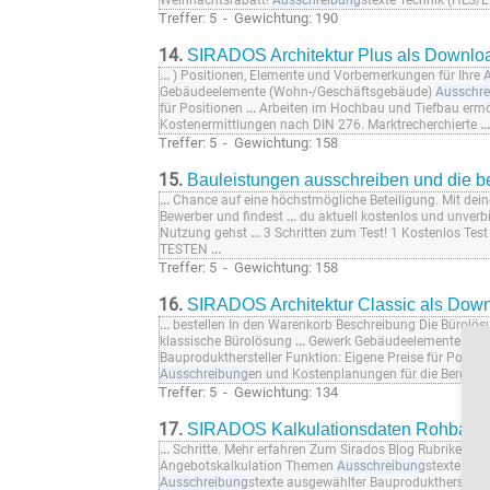
Weihnachtsrabatt!
Ausschreibung
stexte Technik (HLS/
Treffer: 5 - Gewichtung: 190
14.
SIRADOS Architektur Plus als Downlo
...
) Positionen, Elemente und Vorbemerkungen für Ihre
Gebäudeelemente (Wohn-/Geschäftsgebäude)
Ausschre
für Positionen
...
Arbeiten im Hochbau und Tiefbau ermö
Kostenermittlungen nach DIN 276. Marktrecherchierte
...
Treffer: 5 - Gewichtung: 158
15.
Bauleistungen ausschreiben und die b
...
Chance auf eine höchstmögliche Beteiligung. Mit dei
Bewerber und findest
...
du aktuell kostenlos und unverb
Nutzung gehst
...
3 Schritten zum Test! 1 Kostenlos Test
TESTEN
...
Treffer: 5 - Gewichtung: 158
16.
SIRADOS Architektur Classic als Dow
...
bestellen In den Warenkorb Beschreibung Die Bürolös
klassische Bürolösung
...
Gewerk Gebäudeelemente (Wo
Bauprodukthersteller Funktion: Eigene Preise für Positi
Ausschreibung
en und Kostenplanungen für die Bereic
Treffer: 5 - Gewichtung: 134
17.
SIRADOS Kalkulationsdaten Rohbau a
...
Schritte. Mehr erfahren Zum Sirados Blog Rubriken
Au
Angebotskalkulation Themen
Ausschreibung
stexte Bau
Ausschreibung
stexte ausgewählter Bauprodukthersteller