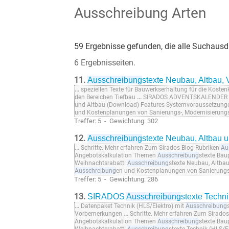
Ausschreibung Arten
59 Ergebnisse gefunden, die alle Suchausdr
6 Ergebnisseiten.
11.
Ausschreibung
stexte Neubau, Altbau
...
speziellen Texte für Bauwerkserhaltung für die Kosten
den Bereichen Tiefbau
...
SIRADOS ADVENTSKALENDER Sic
und Altbau (Download) Features Systemvoraussetzun
und Kostenplanungen von Sanierungs-, Modernisierung
Treffer: 5 - Gewichtung: 302
12.
Ausschreibung
stexte Neubau, Altbau 
...
Schritte. Mehr erfahren Zum Sirados Blog Rubriken
Au
Angebotskalkulation Themen
Ausschreibung
stexte Bau
Weihnachtsrabatt!
Ausschreibung
stexte Neubau, Altba
Ausschreibung
en und Kostenplanungen von Sanierungs
Treffer: 5 - Gewichtung: 286
13.
SIRADOS
Ausschreibung
stexte Techn
...
Datenpaket Technik (HLS/Elektro) mit
Ausschreibung
Vorbemerkungen
...
Schritte. Mehr erfahren Zum Sirado
Angebotskalkulation Themen
Ausschreibung
stexte Bau