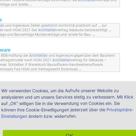
Online-Produkte Musterverträge Downloads Faq
Architekten
verträge und
träge und -briefe
...
e
ten
und Ingenieure Zeiten gesetzlich konform& praktisch auf
...
zur
de nach HOAI 2021 Der
Architekten
vertrag Gebäude berücksichtigt
...
räge und Bauverträge Musterverträge und -briefe für Bau-
...
tware
h BGB Haftung der
Architekten
und Ingenieure gegenüber dem Bauherrn
Vertragsmuster nach HOAI 2021
Architekten
vertrag für Gebäude –
wser. Schließen X Warenkorb Bausoftware Handwerkersoftware
Downloads Faq HOAI und Vertragsrecht Download
...
ndwerker - WEKA Bausoftware
Wir verwenden Cookies, um die Aufrufe unserer Website zu
eure Zeiten gesetzlich konform& praktisch auf
...
angemessenes
träge Musterverträge und -briefe für Bau-
...
Ihrem Browser. Schließen X
analysieren und um unsere Services stetig zu verbessern. Mit Klick
en
software Online-Produkte Musterverträge Downloads Faq Online-
auf „OK“ willigen Sie in die Verwendung von Cookies ein. Sie
können Ihre Cookie-Einwilligungen jederzeit über die
Privatsphäre-
Einstellungen
ändern bzw. widerrufen.
 Weka Shop ¦ WEKA Shop
eln mit den neuen
Architekten
- und Bauverträgen! chevron Speziell für
euen
Architekten
vertrag vereinbaren Sie Ihr Wunsch-Honorar völlig frei ob
Bauverträge close Systemvoraussetzungen Computer: Windows-PC