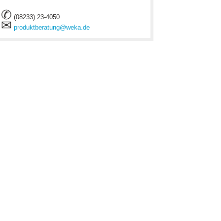
✆
(08233) 23-4050
✉
produktberatung@weka.de