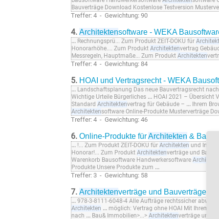
Bausoftware Handwerkersoftware
Architekten
software 
Bauverträge Download Kostenlose Testversion Musterver
Treffer: 4 - Gewichtung: 90
4.
Architekten
software - WEKA Bausoftwar
...
Rechnungsprü... Zum Produkt ZEIT-DOKU für
Architek
Honorarhöhe.... Zum Produkt
Architekten
vertrag Gebäu
Messregeln, Hauptmaße... Zum Produkt
Architekten
vert
Treffer: 4 - Gewichtung: 84
5.
HOAI und Vertragsrecht - WEKA Bausof
...
Landschaftsplanung Das neue Bauvertragsrecht nac
Wichtige Urteile Bürgerliches
...
HOAI 2021 – Übersicht 
Standard
Architekten
vertrag für Gebäude –
...
Ihrem Bro
Architekten
software Online-Produkte Musterverträge 
Treffer: 4 - Gewichtung: 46
6.
Online-Produkte für
Architekten
& Bauha
...
!... Zum Produkt ZEIT-DOKU für
Architekten
und Ingeni
Honorar!... Zum Produkt
Architekten
verträge und Bauver
Warenkorb Bausoftware Handwerkersoftware
Architekt
Produkte Unsere Produkte zum
...
Treffer: 3 - Gewichtung: 58
7.
Architekten
verträge und Bauverträge -
...
978-3-8111-6048-4 Alle Aufträge rechtssicher abwick
Architekten
...
möglich: Vertrag ohne HOAI Mit Ihrem n
nach
...
Bau& Immobilien>...>
Architekten
verträge und 