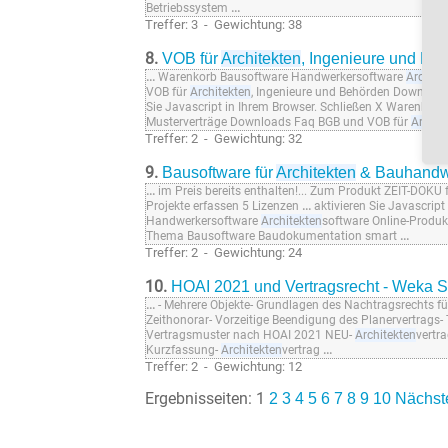
Betriebssystem
...
Treffer: 3 - Gewichtung: 38
8.
VOB für
Architekten
, Ingenieure und Be
...
Warenkorb Bausoftware Handwerkersoftware
Archite
VOB für
Architekten
, Ingenieure und Behörden Download
Sie Javascript in Ihrem Browser. Schließen X Warenko
Musterverträge Downloads Faq BGB und VOB für
Archit
Treffer: 2 - Gewichtung: 32
9.
Bausoftware für
Architekten
& Bauhandw
...
im Preis bereits enthalten!... Zum Produkt ZEIT-DOKU 
Projekte erfassen 5 Lizenzen
...
aktivieren Sie Javascrip
Handwerkersoftware
Architekten
software Online-Produ
Thema Bausoftware Baudokumentation smart
...
Treffer: 2 - Gewichtung: 24
10.
HOAI 2021 und Vertragsrecht - Weka
...
- Mehrere Objekte- Grundlagen des Nachtragsrechts f
Zeithonorar- Vorzeitige Beendigung des Planervertrags- 
Vertragsmuster nach HOAI 2021 NEU-
Architekten
vertr
Kurzfassung-
Architekten
vertrag
...
Treffer: 2 - Gewichtung: 12
Ergebnisseiten: 1
2
3
4
5
6
7
8
9
10
Nächst