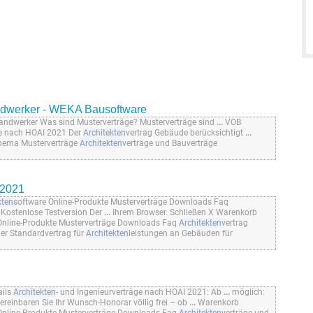
dwerker - WEKA Bausoftware
ndwerker Was sind Musterverträge? Musterverträge sind
...
VOB
e nach HOAI 2021 Der
Architekten
vertrag Gebäude berücksichtigt
...
hema Musterverträge
Architekten
verträge und Bauverträge
 2021
kten
software Online-Produkte Musterverträge Downloads Faq
Kostenlose Testversion Der
...
Ihrem Browser. Schließen X Warenkorb
Online-Produkte Musterverträge Downloads Faq
Architekten
vertrag
der Standardvertrag für
Architekten
leistungen an Gebäuden für
ails
Architekten
- und Ingenieurverträge nach HOAI 2021: Ab
...
möglich:
vereinbaren Sie Ihr Wunsch-Honorar völlig frei – ob
...
Warenkorb