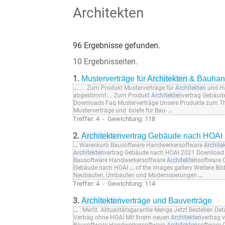
Architekten
96 Ergebnisse gefunden.
10 Ergebnisseiten.
1.
Musterverträge für
Architekten
& Bauhan
...
.... Zum Produkt Musterverträge für
Architekten
und Ha
abgestimmt.... Zum Produkt
Architekten
vertrag Gebäud
Downloads Faq Musterverträge Unsere Produkte zum T
Musterverträge und -briefe für Bau-
...
Treffer: 4 - Gewichtung: 118
2.
Architekten
vertrag Gebäude nach HOAI
...
Warenkorb Bausoftware Handwerkersoftware
Archite
Architekten
vertrag Gebäude nach HOAI 2021 Download 
Bausoftware Handwerkersoftware
Architekten
software 
Gebäude nach HOAI
...
of the images gallery Weitere Bil
Neubauten, Umbauten und Modernisierungen
...
Treffer: 4 - Gewichtung: 114
3.
Architekten
verträge und Bauverträge
...
. MwSt. Aktualitätsgarantie Menge Jetzt Bestellen Det
Vertrag ohne HOAI Mit Ihrem neuen
Architekten
vertrag 