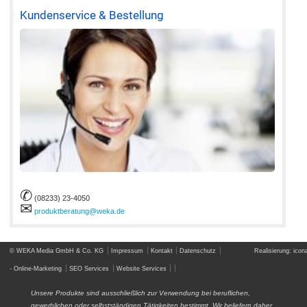
Kundenservice & Bestellung
✆
(08233) 23-4050
✉
produktberatung@weka.de
© WEKA Media GmbH & Co. KG
Impressum
Kontakt
Datenschutz
Realisierung: icona
- Online-Marketing
SEO Services
Website Services
Unsere Produkte sind ausschließlich zur Verwendung bei beruflichen,
gewerblichen oder selbstständigen Tätigkeiten bestimmt. Wir beliefern daher