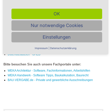
Übersicht Themenbereiche -
OK
Ausschreibung
Nur notwendige Cookies
Stammtexte
Vorbemerkungen / Vertragsbedingungen
Einstellungen
Ausschreibung
Vergabe
Impressum
|
Datenschutzerklärung
Abrechnung
Datenaustausch - GAEB
Bitte besuchen Sie auch unsere Fachportale unter:
WEKA Architektur - Software, Fachinformationen, Arbeitshilfen
WEKA Handwerk - Software Tipps, Baukalkulation, Baurecht
BAU-VERGABE.de - Private und gewerbliche Ausschreibungen