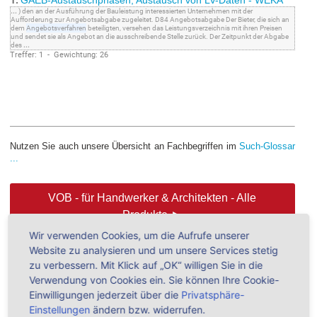
1.
GAEB-Austauschphasen, Austausch von LV-Daten - WEKA
...
) den an der Ausführung der Bauleistung interessierten Unternehmen mit der
Aufforderung zur Angebotsabgabe zugeleitet. D84 Angebotsabgabe Der Bieter, die sich an
dem
Angebotsverfahren
beteiligten, versehen das Leistungsverzeichnis mit ihren Preisen
und sendet sie als Angebot an die ausschreibende Stelle zurück. Der Zeitpunkt der Abgabe
des
...
Treffer: 1 - Gewichtung: 26
Nutzen Sie auch unsere Übersicht an Fachbegriffen im
Such-Glossar
...
VOB - für Handwerker & Architekten - Alle
Produkte ►
Wir verwenden Cookies, um die Aufrufe unserer
Website zu analysieren und um unsere Services stetig
zu verbessern. Mit Klick auf „OK“ willigen Sie in die
Ausschreibung - Alle Produkte ►
Verwendung von Cookies ein. Sie können Ihre Cookie-
Einwilligungen jederzeit über die
Privatsphäre-
Einstellungen
ändern bzw. widerrufen.