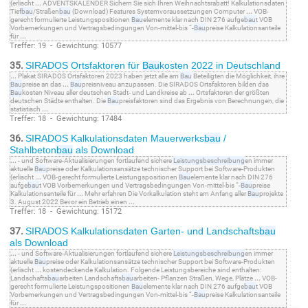
(erlischt
...
ADVENTSKALENDER Sichern Sie sich Ihren Weihnachtsrabatt! Kalkulationsdaten
Tief
bau
/Straßen
bau
(Download) Features Systemvoraussetzungen Computer
...
VOB-
gerecht formulierte Leistungspositionen
Bau
elemente klar nach DIN 276 aufge
bau
t VOB
Vorbemerkungen und Vertragsbedingungen Von-mittel-bis “-
Bau
preise Kalkulationsanteile
für
...
Treffer: 19 - Gewichtung: 10577
35.
SIRADOS Ortsfaktoren für
Bau
kosten 2022 in Deutschland
...
Plakat SIRADOS Ortsfaktoren 2023 haben jetzt alle am
Bau
Beteiligten die Möglichkeit, ihre
Bau
preise an das
...
Bau
preisniveau anzupassen. Die SIRADOS Ortsfaktoren bilden das
Bau
kosten Niveau aller deutschen Stadt- und Landkreise ab
...
Ortsfaktoren der größten
deutschen Städte enthalten. Die
Bau
preisfaktoren sind das Ergebnis von Berechnungen, die
statistisch
...
Treffer: 18 - Gewichtung: 17484
36.
SIRADOS Kalkulationsdaten Mauerwerks
bau
/
Stahlbeton
bau
als Download
...
- und Software-Aktualisierungen fortlaufend sichere
Leistungsbeschreibung
en immer
aktuelle
Bau
preise oder Kalkulationsansätze technischer Support bei Software-Produkten
(erlischt
...
VOB-gerecht formulierte Leistungspositionen
Bau
elemente klar nach DIN 276
aufge
bau
t VOB Vorbemerkungen und Vertragsbedingungen Von-mittel-bis “-
Bau
preise
Kalkulationsanteile für
...
Mehr erfahren Die Vorkalkulation steht am Anfang aller
Bau
projekte
3. August 2022 Bevor ein Betrieb einen
...
Treffer: 18 - Gewichtung: 15172
37.
SIRADOS Kalkulationsdaten Garten- und Landschafts
bau
als Download
...
- und Software-Aktualisierungen fortlaufend sichere
Leistungsbeschreibung
en immer
aktuelle
Bau
preise oder Kalkulationsansätze technischer Support bei Software-Produkten
(erlischt
...
kostendeckende Kalkulation. Folgende Leistungsbereiche sind enthalten:
Landschafts
bau
arbeiten Landschafts
bau
arbeiten- Pflanzen Straßen, Wege, Plätze
...
VOB-
gerecht formulierte Leistungspositionen
Bau
elemente klar nach DIN 276 aufge
bau
t VOB
Vorbemerkungen und Vertragsbedingungen Von-mittel-bis “-
Bau
preise Kalkulationsanteile
für
...