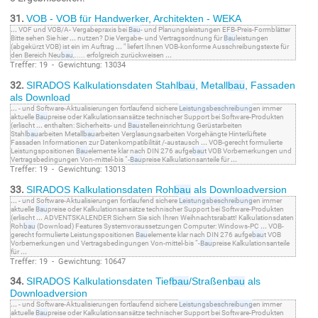
31.
VOB - VOB für Handwerker, Architekten - WEKA
...
VOF und VOB/A- Vergabepraxis bei
Bau
- und Planungsleistungen EFB-Preis-Formblätter
Bitte sehen Sie hier
...
nutzen? Die Vergabe- und Vertragsordnung für
Bau
leistungen
(abgekürzt VOB) ist ein im Auftrag
...
" liefert Ihnen VOB-konforme Ausschreibungstexte für
den Bereich Neu
bau
,..... erfolgreich zurückweisen
...
Treffer: 19 - Gewichtung: 13034
32.
SIRADOS Kalkulationsdaten Stahl
bau
, Metall
bau
, Fassaden
als Download
...
- und Software-Aktualisierungen fortlaufend sichere
Leistungsbeschreibung
en immer
aktuelle
Bau
preise oder Kalkulationsansätze technischer Support bei Software-Produkten
(erlischt
...
enthalten: Sicherheits- und
Bau
stelleneinrichtung Gerüstarbeiten
Stahl
bau
arbeiten Metall
bau
arbeiten Verglasungsarbeiten Vorgehängte Hinterlüftete
Fassaden Informationen zur Datenkompatibilität /-austausch
...
VOB-gerecht formulierte
Leistungspositionen
Bau
elemente klar nach DIN 276 aufge
bau
t VOB Vorbemerkungen und
Vertragsbedingungen Von-mittel-bis “-
Bau
preise Kalkulationsanteile für
...
Treffer: 19 - Gewichtung: 13013
33.
SIRADOS Kalkulationsdaten Roh
bau
als Downloadversion
...
- und Software-Aktualisierungen fortlaufend sichere
Leistungsbeschreibung
en immer
aktuelle
Bau
preise oder Kalkulationsansätze technischer Support bei Software-Produkten
(erlischt
...
ADVENTSKALENDER Sichern Sie sich Ihren Weihnachtsrabatt! Kalkulationsdaten
Roh
bau
(Download) Features Systemvoraussetzungen Computer: Windows-PC
...
VOB-
gerecht formulierte Leistungspositionen
Bau
elemente klar nach DIN 276 aufge
bau
t VOB
Vorbemerkungen und Vertragsbedingungen Von-mittel-bis “-
Bau
preise Kalkulationsanteile
für
...
Treffer: 19 - Gewichtung: 10647
34.
SIRADOS Kalkulationsdaten Tief
bau
/Straßen
bau
als
Downloadversion
...
- und Software-Aktualisierungen fortlaufend sichere
Leistungsbeschreibung
en immer
aktuelle
Bau
preise oder Kalkulationsansätze technischer Support bei Software-Produkten